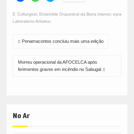
share
share
share
on
on
on
Facebook
WhatsApp
Twitter
Culturgest
,
Ensemble Orquestral da Beira Interior
,
eyra
(Opens
(Opens
(Opens
in
in
in
Laboratório Artístico
new
new
new
window)
window)
window)
Navegação
Penamacontos concluiu mais uma edição
de
artigos
Morreu operacional da AFOCELCA após
ferimentos graves em incêndio no Sabugal
No Ar