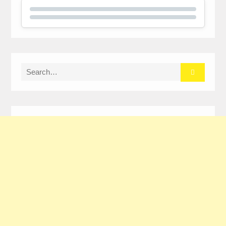
Search
for: