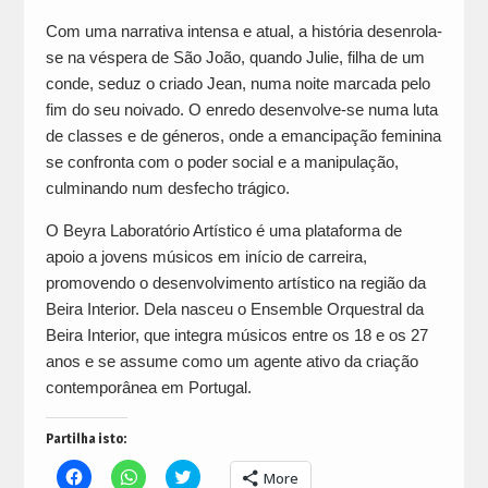
Com uma narrativa intensa e atual, a história desenrola-
se na véspera de São João, quando Julie, filha de um
conde, seduz o criado Jean, numa noite marcada pelo
fim do seu noivado. O enredo desenvolve-se numa luta
de classes e de géneros, onde a emancipação feminina
se confronta com o poder social e a manipulação,
culminando num desfecho trágico.
O Beyra Laboratório Artístico é uma plataforma de
apoio a jovens músicos em início de carreira,
promovendo o desenvolvimento artístico na região da
Beira Interior. Dela nasceu o Ensemble Orquestral da
Beira Interior, que integra músicos entre os 18 e os 27
anos e se assume como um agente ativo da criação
contemporânea em Portugal.
Partilha isto:
Click
Click
Click
More
to
to
to