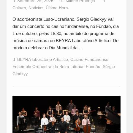
Setembro 29, 2025
Milene Proença
Cultura
,
Noticias
,
Última Hora
O acordeonista Luso-Ucraniano, Sérgio Gladkyy vai
dar um concerto no casino fundanense, no Fundão, dia
1 de outubro, pelas 18:30, no âmbito do programa de
música de câmara do BEYRA Laboratório Artístico. De
modo a celebrar o Dia Mundial da…
BEYRA laboratório Artístico
,
Casino Fundanense
,
Ensemble Orquestral da Beira Interior
,
Fundão
,
Sérgio
Gladkyy