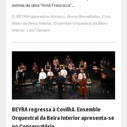
estreia da obra “Irmã Francisca”…
BEYRA laboratório Artístico
,
Bruno Borralhinho
,
Coro
Misto da Beira Interior
,
Ensemble Orquestral da Beira
Interior
,
Luís Cipriano
BEYRA regressa à Covilhã. Ensemble
Orquestral da Beira Interior apresenta-se
no Conservatório