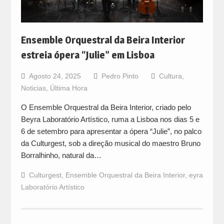
Ensemble Orquestral da Beira Interior
estreia ópera “Julie” em Lisboa
Agosto 24, 2025
Pedro Pinto
Cultura
,
Noticias
,
Última Hora
O Ensemble Orquestral da Beira Interior, criado pelo
Beyra Laboratório Artístico, ruma a Lisboa nos dias 5 e
6 de setembro para apresentar a ópera “Julie”, no palco
da Culturgest, sob a direção musical do maestro Bruno
Borralhinho, natural da…
Culturgest
,
Ensemble Orquestral da Beira Interior
,
eyra
Laboratório Artístico