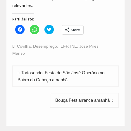
relevantes.
Partilha isto:
Click
Click
Click
More
to
to
to
share
share
share
on
on
on
Facebook
WhatsApp
Twitter
Covilhã
,
Desemprego
,
IEFP
,
INE
,
José Pires
(Opens
(Opens
(Opens
in
in
in
Manso
new
new
new
window)
window)
window)
Navegação
Tortosendo: Festa de São José Operário no
de
Bairro do Cabeço amanhã
artigos
Bouça Fest arranca amanhã