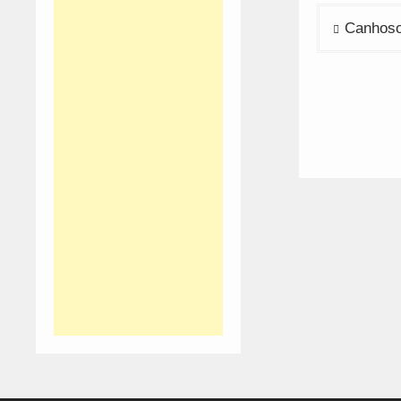
Navega
Canhoso:
de
artigos