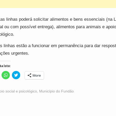
as linhas poderá solicitar alimentos e bens essenciais (na L
al ou com possível entrega), alimentos para animais e apoi
ológico.
s linhas estão a funcionar em permanência para dar respos
ações urgentes.
ha isto:
lick
Click
Click
More
o
to
to
hare
share
share
n
on
on
acebook
WhatsApp
Twitter
Opens
(Opens
(Opens
oio social e psicológico
,
Município do Fundão
n
in
in
ew
new
new
indow)
window)
window)