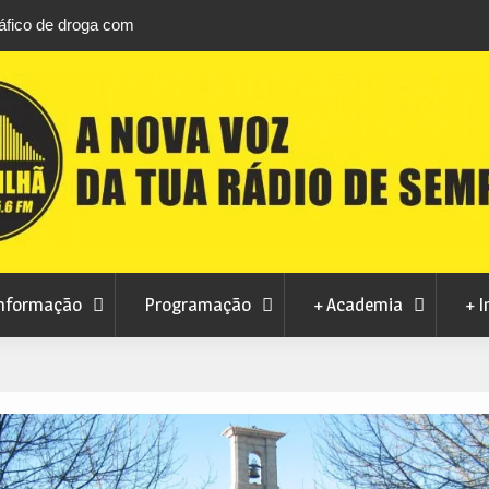
áfico de droga com
Unhais da Serra estreia Sound Sessions na p
fluvial este fim de semana
nformação
Programação
+ Academia
+ I