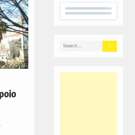
Search
for:
poio
a