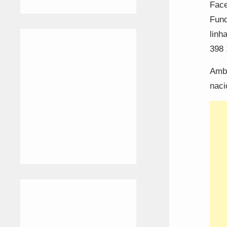
Face
Fund
linh
398 
Ambo
naci