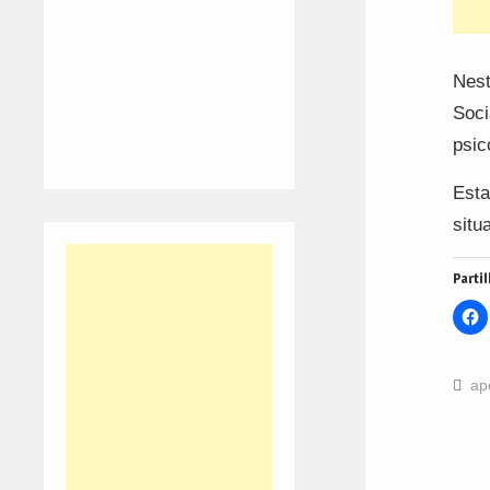
Nest
Soci
psic
Esta
situ
Partil
C
t
s
o
F
(
ap
i
n
w