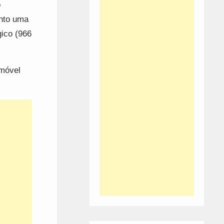
o
nto uma
gico (966
móvel