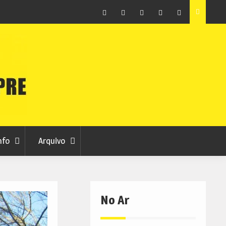
raia
Município de Belmonte alerta para tentativa de fraude
em nome da autarquia
Facebook
Instagram
Twitter
RSS
No
RCC
RCC
Ar
nfo
Arquivo
No Ar