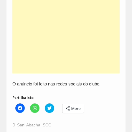
O anúncio foi feito nas redes sociais do clube.
Partilha isto:
Click
Click
Click
More
to
to
to
share
share
share
on
on
on
Facebook
WhatsApp
Twitter
Sani Abacha
,
SCC
(Opens
(Opens
(Opens
in
in
in