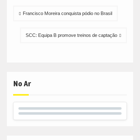
new
new
new
window)
window)
window)
Navegação
Francisco Moreira conquista pódio no Brasil
de
artigos
SCC: Equipa B promove treinos de captação
No Ar