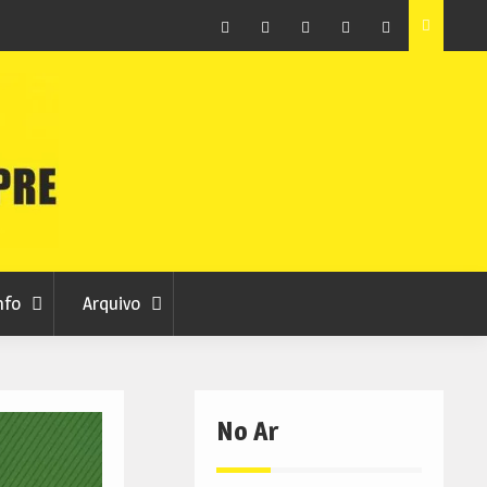
Arquivo
Ferro recebe XXVI Festival de Folclore este sábado
Facebook
Instagram
Twitter
RSS
No
RCC
RCC
Ar
nfo
Arquivo
No Ar