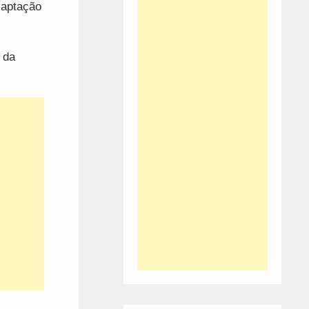
captação
 da