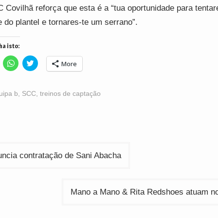
 Covilhã reforça que esta é a “tua oportunidade para tentar
e do plantel e tornares-te um serrano”.
ha isto:
lick
Click
Click
More
o
to
to
hare
share
share
n
on
on
acebook
WhatsApp
Twitter
Opens
(Opens
(Opens
uipa b
,
SCC
,
treinos de captação
n
in
in
ew
new
new
indow)
window)
window)
ção
ncia contratação de Sani Abacha
Mano a Mano & Rita Redshoes atuam n