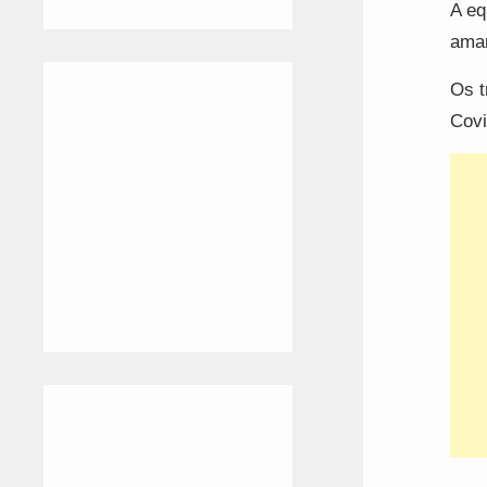
A eq
aman
Os t
Covi