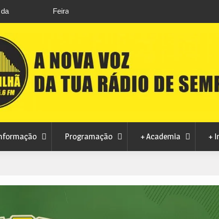
ro após edição que
Covilhã avança com a desmaterialização do 
namacor
Municipal
nformação
Programação
+ Academia
+ I