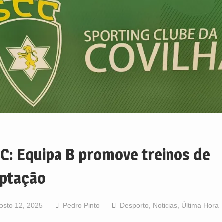
C: Equipa B promove treinos de
ptação
osto 12, 2025
Pedro Pinto
Desporto
,
Noticias
,
Última Hora