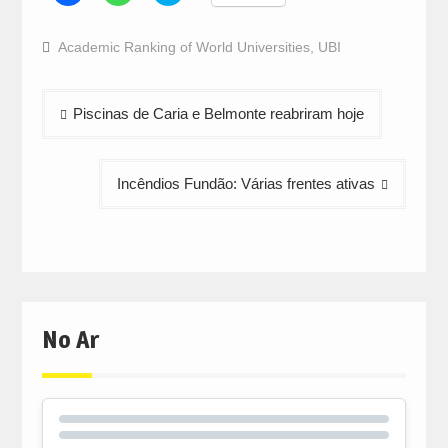
to
to
to
share
share
share
on
on
on
Facebook
WhatsApp
Twitter
Academic Ranking of World Universities
,
UBI
(Opens
(Opens
(Opens
in
in
in
new
new
new
window)
window)
window)
Navegação
Piscinas de Caria e Belmonte reabriram hoje
de
artigos
Incêndios Fundão: Várias frentes ativas
No Ar