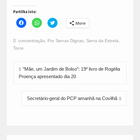
Partilha isto:
Click
Click
Click
More
to
to
to
share
share
share
on
on
on
Facebook
WhatsApp
Twitter
concentração
,
Por Serras Dignas
,
Serra da Estrela
,
(Opens
(Opens
(Opens
in
in
in
Torre
new
new
new
window)
window)
window)
Navegação
“Mãe, um Jardim de Bolso”: 19º livro de Rogélia
de
Proença apresentado dia 20
artigos
Secretário-geral do PCP amanhã na Covilhã