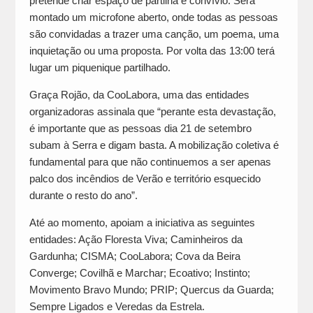
pretende criar espaço de partilha e convívio. Será
montado um microfone aberto, onde todas as pessoas
são convidadas a trazer uma canção, um poema, uma
inquietação ou uma proposta. Por volta das 13:00 terá
lugar um piquenique partilhado.
Graça Rojão, da CooLabora, uma das entidades
organizadoras assinala que “perante esta devastação,
é importante que as pessoas dia 21 de setembro
subam à Serra e digam basta. A mobilização coletiva é
fundamental para que não continuemos a ser apenas
palco dos incêndios de Verão e território esquecido
durante o resto do ano”.
Até ao momento, apoiam a iniciativa as seguintes
entidades: Ação Floresta Viva; Caminheiros da
Gardunha; CISMA; CooLabora; Cova da Beira
Converge; Covilhã e Marchar; Ecoativo; Instinto;
Movimento Bravo Mundo; PRIP; Quercus da Guarda;
Sempre Ligados e Veredas da Estrela.