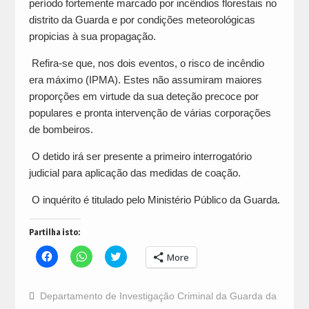
período fortemente marcado por incêndios florestais no
distrito da Guarda e por condições meteorológicas
propicias à sua propagação.
Refira-se que, nos dois eventos, o risco de incêndio
era máximo (IPMA). Estes não assumiram maiores
proporções em virtude da sua deteção precoce por
populares e pronta intervenção de várias corporações
de bombeiros.
O detido irá ser presente a primeiro interrogatório
judicial para aplicação das medidas de coação.
O inquérito é titulado pelo Ministério Público da Guarda.
Partilha isto:
Click
Click
Click
More
to
to
to
share
share
share
on
on
on
Facebook
WhatsApp
Twitter
Departamento de Investigação Criminal da Guarda da
(Opens
(Opens
(Opens
in
in
in