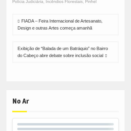
Polícia Judiciária
,
Incêndios Florestais
,
Pinhel
new
new
new
window)
window)
window)
Navegação
FIADA – Feira Internacional de Artesanato,
de
Design e outras Artes começa amanhã
artigos
Exibição de “Balada de um Batráquio” no Bairro
do Cabeço abre debate sobre inclusão social
No Ar