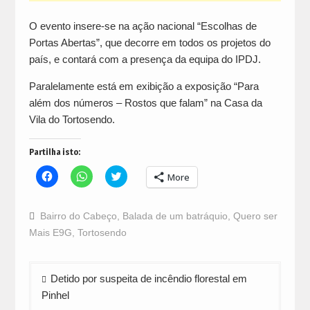
O evento insere-se na ação nacional “Escolhas de
Portas Abertas”, que decorre em todos os projetos do
país, e contará com a presença da equipa do IPDJ.
Paralelamente está em exibição a exposição “Para
além dos números – Rostos que falam” na Casa da
Vila do Tortosendo.
Partilha isto:
Click
Click
Click
More
to
to
to
share
share
share
on
on
on
Facebook
WhatsApp
Twitter
Bairro do Cabeço
,
Balada de um batráquio
,
Quero ser
(Opens
(Opens
(Opens
in
in
in
Mais E9G
,
Tortosendo
new
new
new
window)
window)
window)
Navegação
Detido por suspeita de incêndio florestal em
de
Pinhel