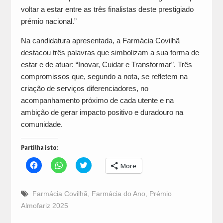
voltar a estar entre as três finalistas deste prestigiado
prémio nacional.”
Na candidatura apresentada, a Farmácia Covilhã
destacou três palavras que simbolizam a sua forma de
estar e de atuar: “Inovar, Cuidar e Transformar”. Três
compromissos que, segundo a nota, se refletem na
criação de serviços diferenciadores, no
acompanhamento próximo de cada utente e na
ambição de gerar impacto positivo e duradouro na
comunidade.
Partilha isto:
Click
Click
Click
More
to
to
to
share
share
share
on
on
on
Facebook
WhatsApp
Twitter
Farmácia Covilhã
,
Farmácia do Ano
,
Prémio
(Opens
(Opens
(Opens
in
in
in
Almofariz 2025
new
new
new
window)
window)
window)