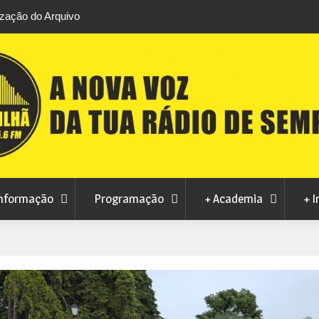
do Arquivo
Ferro recebe XXVI Festival de Folclore este sábado
nformação
Programação
+ Academia
+ I