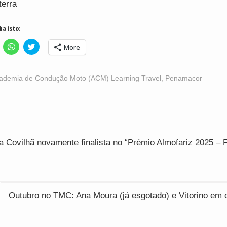
terra
ha isto:
lick
Click
Click
More
o
to
to
hare
share
share
n
on
on
acebook
WhatsApp
Twitter
Opens
(Opens
(Opens
ademia de Condução Moto (ACM) Learning Travel
,
Penamacor
n
in
in
ew
new
new
indow)
window)
window)
ção
 Covilhã novamente finalista no “Prémio Almofariz 2025 – 
Outubro no TMC: Ana Moura (já esgotado) e Vitorino em 