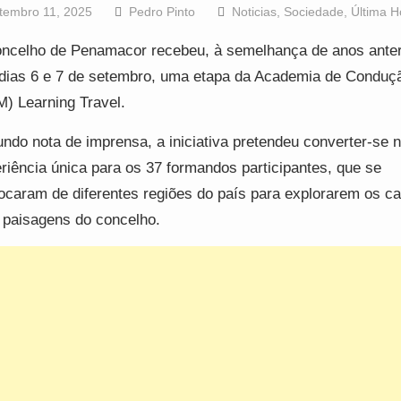
tembro 11, 2025
Pedro Pinto
Noticias
,
Sociedade
,
Última H
ncelho de Penamacor recebeu, à semelhança de anos anter
dias 6 e 7 de setembro, uma etapa da Academia de Conduç
) Learning Travel.
ndo nota de imprensa, a iniciativa pretendeu converter-se
riência única para os 37 formandos participantes, que se
ocaram de diferentes regiões do país para explorarem os c
 paisagens do concelho.