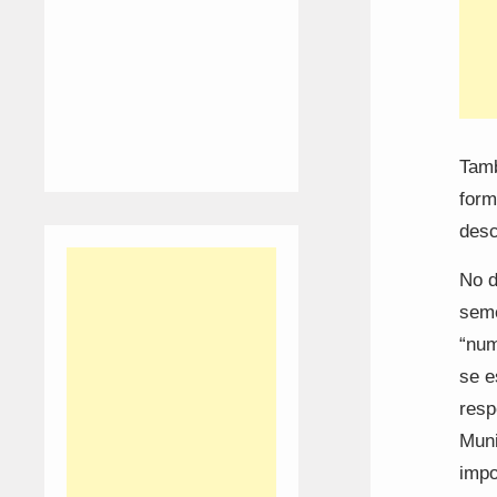
Tamb
form
desc
No d
seme
“num
se e
resp
Muni
impo