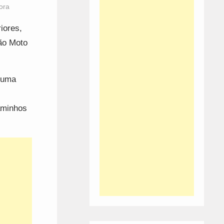
ora
iores,
ão Moto
 numa
aminhos