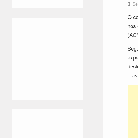
Se
O co
nos 
(ACM
Segu
expe
desl
e as