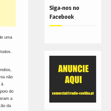
Siga-nos no
Facebook
 de uma
todos.
êndios,
mia não
 à
apoio do
ceram a
ção da