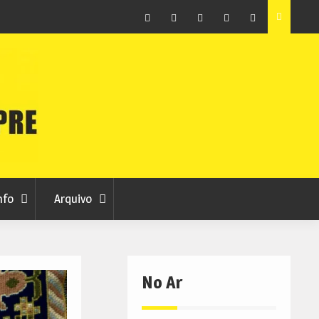
raia
Município de Belmonte alerta para tentativa de fraude
em nome da autarquia
Facebook
Instagram
Twitter
RSS
No
RCC
RCC
Ar
nfo
Arquivo
No Ar