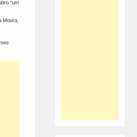
ubro “um
a Moura,
omes