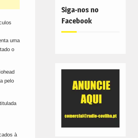
Siga-nos no
Facebook
culos
enta uma
ntado o
iohead
a pelo
titulada
cados à