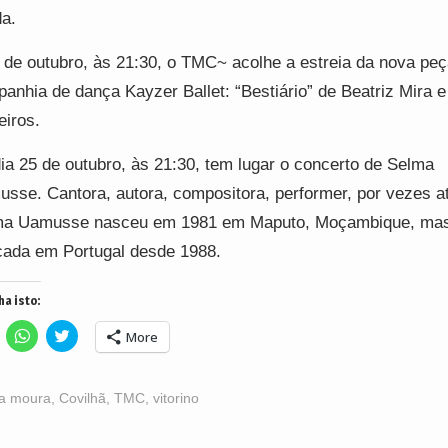
a.
 de outubro, às 21:30, o TMC~ acolhe a estreia da nova peç
anhia de dança Kayzer Ballet: “Bestiário” de Beatriz Mira e
eiros.
ia 25 de outubro, às 21:30, tem lugar o concerto de Selma
sse. Cantora, autora, compositora, performer, por vezes at
ma Uamusse nasceu em 1981 em Maputo, Moçambique, mas
cada em Portugal desde 1988.
ha isto:
lick
Click
Click
More
o
to
to
hare
share
share
n
on
on
acebook
WhatsApp
Twitter
Opens
(Opens
(Opens
a moura
,
Covilhã
,
TMC
,
vitorino
n
in
in
ew
new
new
indow)
window)
window)