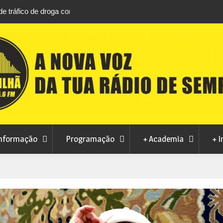
áfico de droga com
Unhais da Serra estreia Sound Sessions na p
fluvial este fim de semana
nformação
Programação
+ Academia
+ I