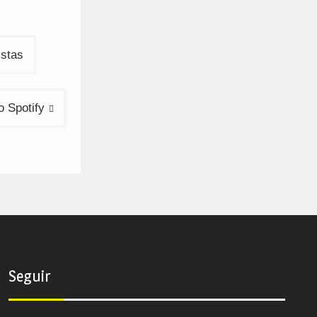
istas
o Spotify
Seguir