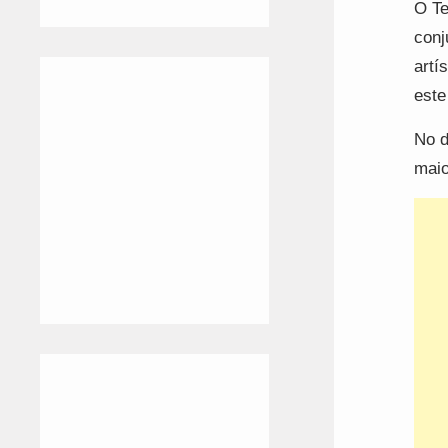
O Te
conj
artí
este
No d
maio