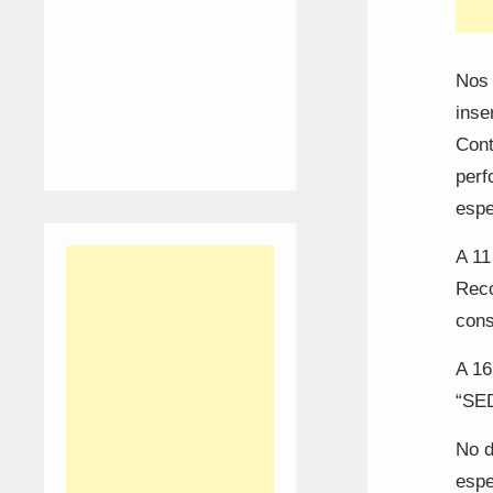
Nos 
inse
Cont
perf
espe
A 11
Reco
cons
A 16
“SE
No d
espe