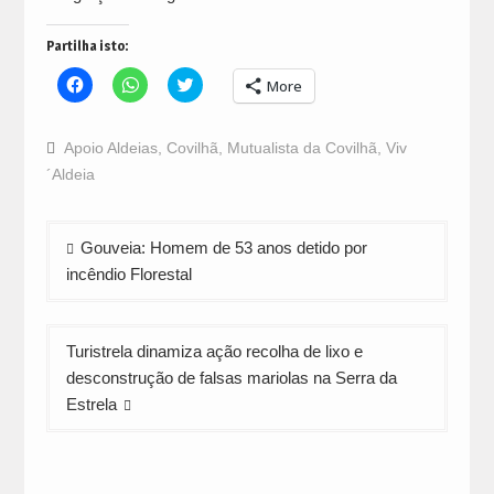
Partilha isto:
Click
Click
Click
More
to
to
to
share
share
share
on
on
on
Facebook
WhatsApp
Twitter
Apoio Aldeias
,
Covilhã
,
Mutualista da Covilhã
,
Viv
(Opens
(Opens
(Opens
in
in
in
´Aldeia
new
new
new
window)
window)
window)
Navegação
Gouveia: Homem de 53 anos detido por
de
incêndio Florestal
artigos
Turistrela dinamiza ação recolha de lixo e
desconstrução de falsas mariolas na Serra da
Estrela