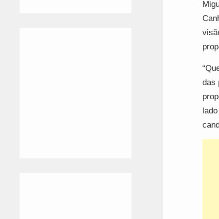
Migu
Canh
visã
prop
“Que
das 
prop
lado
cand