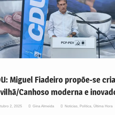
U: Miguel Fiadeiro propõe-se cri
vilhã/Canhoso moderna e inovad
tubro 2, 2025
Gina Almeida
Noticias
,
Política
,
Última Hora