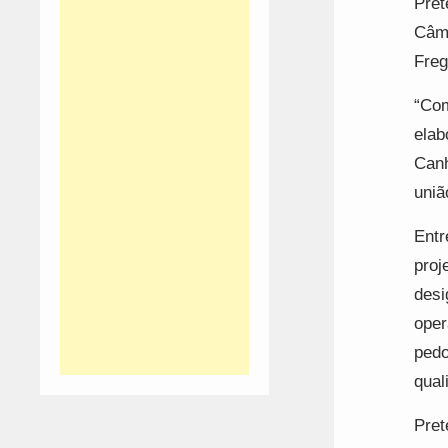
Pret
Câma
Freg
“Com
elab
Canh
uniã
Entr
proj
desi
oper
pedo
qual
Pret