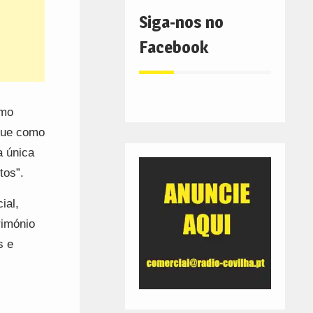
Siga-nos no
Facebook
smo
 que como
a única
tos”.
ial,
rimónio
s e