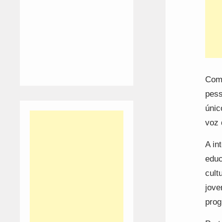
Com 
pess
únic
voz 
A in
educ
cult
jove
prog