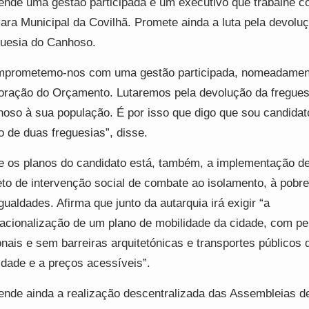
ende uma gestão participada e um executivo que trabalhe c
ra Municipal da Covilhã. Promete ainda a luta pela devolu
uesia do Canhoso.
prometemo-nos com uma gestão participada, nomeadamen
oração do Orçamento. Lutaremos pela devolução da fregues
oso à sua população. É por isso que digo que sou candida
o de duas freguesias”, disse.
e os planos do candidato está, também, a implementação d
eto de intervenção social de combate ao isolamento, à pobr
gualdades. Afirma que junto da autarquia irá exigir “a
acionalização de um plano de mobilidade da cidade, com p
nais e sem barreiras arquitetónicas e transportes públicos 
idade e a preços acessíveis”.
ende ainda a realização descentralizada das Assembleias d