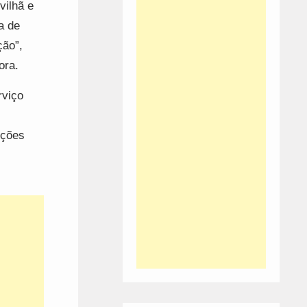
vilhã e
a de
ção”,
ora.
rviço
uções