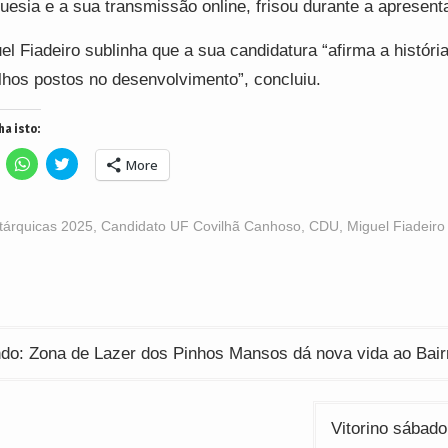
uesia e a sua transmissão online, frisou durante a apresent
el Fiadeiro sublinha que a sua candidatura “afirma a históri
lhos postos no desenvolvimento”, concluiu.
ha isto:
lick
Click
Click
More
o
to
to
hare
share
share
n
on
on
acebook
WhatsApp
Twitter
Opens
(Opens
(Opens
tárquicas 2025
,
Candidato UF Covilhã Canhoso
,
CDU
,
Miguel Fiadeiro
n
in
in
ew
new
new
indow)
window)
window)
ção
ndo: Zona de Lazer dos Pinhos Mansos dá nova vida ao Bair
Vitorino sábad