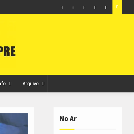
as avança
Centum Cellas entra na fase decisiva das Novas 7
Maravilhas de Portugal
Facebook
Instagram
Twitter
RSS
No
RCC
RCC
Ar
nfo
Arquivo
No Ar