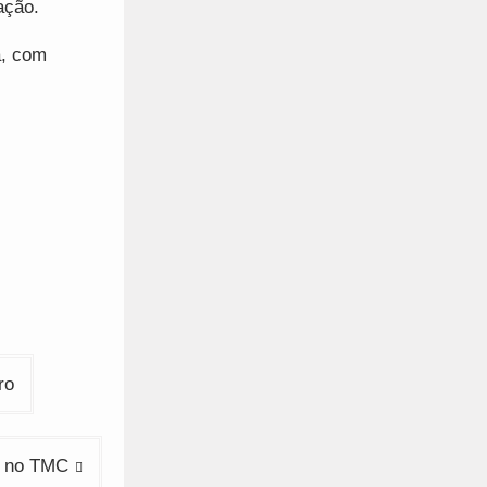
ação.
a, com
ro
o no TMC