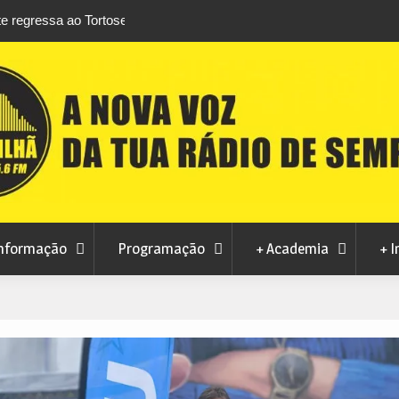
rtosendo a 14 de
Habitação a custos controlados em Manteig
para fase final sem risco de penalizações
nformação
Programação
+ Academia
+ I