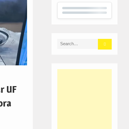
Search
for:
ar UF
ora