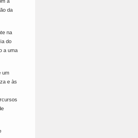
om a
ção da
te na
ia do
to a uma
e um
eza e às
ercursos
de
e