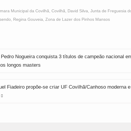
n
on
on
acebook
WhatsApp
Twitter
Opens
(Opens
(Opens
mara Municipal da Covilhã
,
Covilhã
,
David Silva
,
Junta de Freguesia d
n
in
in
ew
new
new
osendo
,
Regina Gouveia
,
Zona de Lazer dos Pinhos Mansos
indow)
window)
window)
ção
 Pedro Nogueira conquista 3 títulos de campeão nacional e
os longos masters
el Fiadeiro propõe-se criar UF Covilhã/Canhoso moderna e