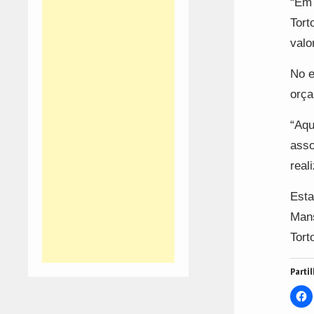
“Em 
Tort
valo
No e
orça
“Aqu
asso
real
Esta
Mans
Tort
Partil
C
t
s