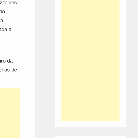
azer dos
 do
la
ada a
uro da
enas de