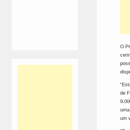
O Pr
ceri
poss
disp
“Est
de F
9.00
uma 
um v