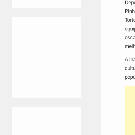
Depo
Pinh
Tort
equi
esca
melh
A in
cult
popu