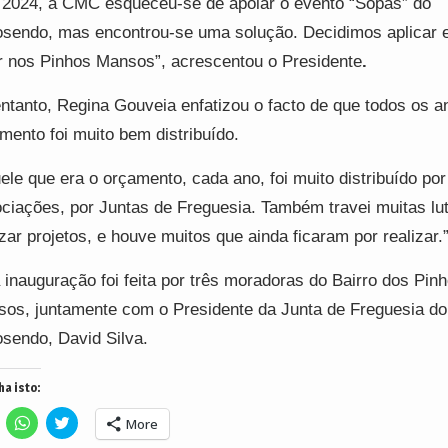
2024, a CMC esqueceu-se de apoiar o evento “Sopas” do
osendo, mas encontrou-se uma solução. Decidimos aplicar 
r nos Pinhos Mansos”, acrescentou o Presidente
.
ntanto, Regina Gouveia enfatizou o facto de que todos os a
mento foi muito bem distribuído.
ele que era o orçamento, cada ano, foi muito distribuído por
ciações, por Juntas de Freguesia. Também travei muitas lu
izar projetos, e houve muitos que ainda ficaram por realizar.
 inauguração foi feita por três moradoras do Bairro dos Pin
os, juntamente com o Presidente da Junta de Freguesia do
osendo, David Silva.
ha isto:
lick
Click
Click
More
o
to
to
hare
share
share