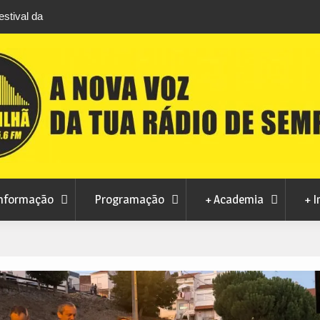
stival da
Feira Terras do Lince prepara futuro após edi
levou milhares de visitantes a Penamacor
nformação
Programação
+ Academia
+ I