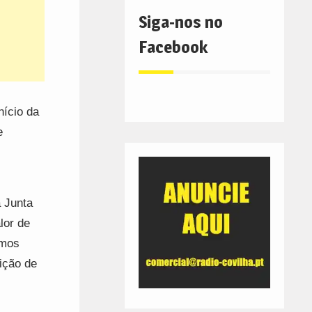
Siga-nos no
Facebook
nício da
e
a Junta
lor de
ámos
ição de