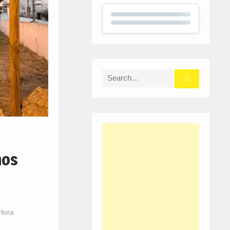
Search
for:
hos
Hora