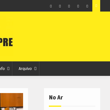
ção que
Covilhã avança com a desmaterialização do Arquivo
Municipal
Facebook
Instagram
Twitter
RSS
No
RCC
RCC
Ar
nfo
Arquivo
No Ar