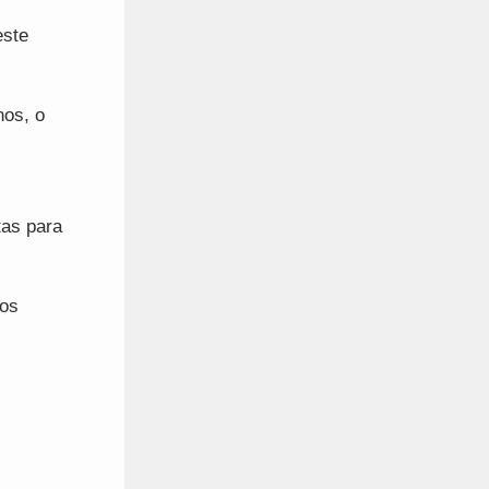
este
nos, o
tas para
”
hos