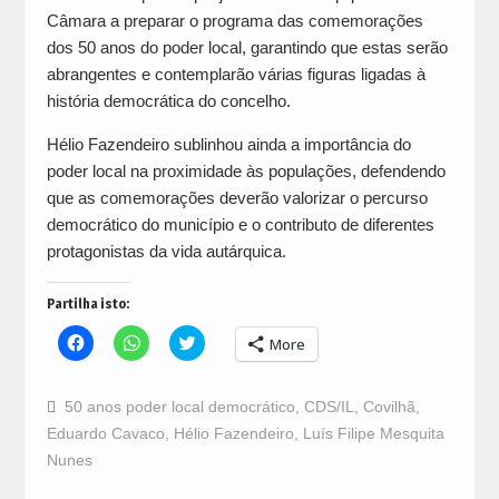
Câmara a preparar o programa das comemorações
dos 50 anos do poder local, garantindo que estas serão
abrangentes e contemplarão várias figuras ligadas à
história democrática do concelho.
Hélio Fazendeiro sublinhou ainda a importância do
poder local na proximidade às populações, defendendo
que as comemorações deverão valorizar o percurso
democrático do município e o contributo de diferentes
protagonistas da vida autárquica.
Partilha isto:
Click
Click
Click
More
to
to
to
share
share
share
on
on
on
Facebook
WhatsApp
Twitter
50 anos poder local democrático
,
CDS/IL
,
Covilhã
,
(Opens
(Opens
(Opens
in
in
in
Eduardo Cavaco
,
Hélio Fazendeiro
,
Luís Filipe Mesquita
new
new
new
window)
window)
window)
Nunes