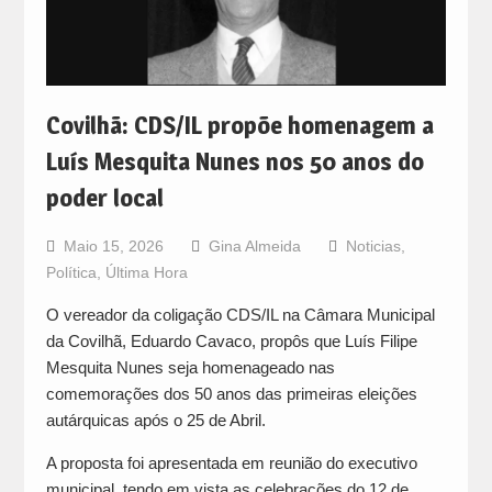
Covilhã: CDS/IL propõe homenagem a
Luís Mesquita Nunes nos 50 anos do
poder local
Maio 15, 2026
Gina Almeida
Noticias
,
Política
,
Última Hora
O vereador da coligação CDS/IL na Câmara Municipal
da Covilhã, Eduardo Cavaco, propôs que Luís Filipe
Mesquita Nunes seja homenageado nas
comemorações dos 50 anos das primeiras eleições
autárquicas após o 25 de Abril.
A proposta foi apresentada em reunião do executivo
municipal, tendo em vista as celebrações do 12 de