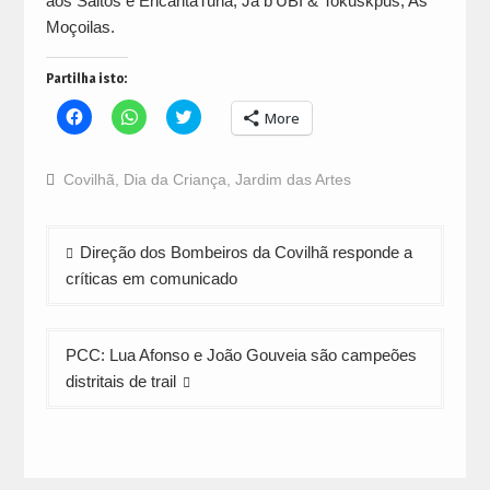
aos Saltos e EncantaTuna, Já b’UBI & Tokuskpus, As
Moçoilas.
Partilha isto:
Click
Click
Click
More
to
to
to
share
share
share
on
on
on
Facebook
WhatsApp
Twitter
Covilhã
,
Dia da Criança
,
Jardim das Artes
(Opens
(Opens
(Opens
in
in
in
new
new
new
window)
window)
window)
Navegação
Direção dos Bombeiros da Covilhã responde a
de
críticas em comunicado
artigos
PCC: Lua Afonso e João Gouveia são campeões
distritais de trail