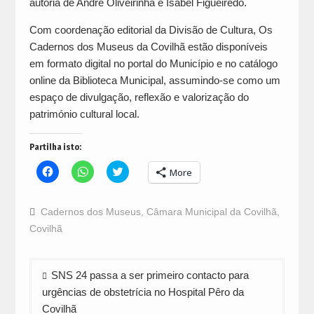
autoria de André Oliveirinha e Isabel Figueiredo.
Com coordenação editorial da Divisão de Cultura, Os
Cadernos dos Museus da Covilhã estão disponíveis
em formato digital no portal do Município e no catálogo
online da Biblioteca Municipal, assumindo-se como um
espaço de divulgação, reflexão e valorização do
património cultural local.
Partilha isto:
Click
Click
Click
More
to
to
to
share
share
share
on
on
on
Facebook
WhatsApp
Twitter
Cadernos dos Museus
,
Câmara Municipal da Covilhã
,
(Opens
(Opens
(Opens
in
in
in
Covilhã
new
new
new
window)
window)
window)
Navegação
SNS 24 passa a ser primeiro contacto para
de
urgências de obstetrícia no Hospital Pêro da
artigos
Covilhã