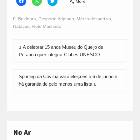
More
to
to
to
share
share
share
on
on
on
Facebook
WhatsApp
Twitter
Boidobra
,
Desporto Adptado
,
Mérito desportivo
,
(Opens
(Opens
(Opens
in
in
in
Natação
,
Rute Machado
new
new
new
window)
window)
window)
Navegação
A celebrar 15 anos Museu do Queijo de
de
Peraboa quer integrar Clubes UNESCO
artigos
Sporting da Covilhã vai a eleições a 6 de junho e
há garantia de pelo menos uma lista
No Ar