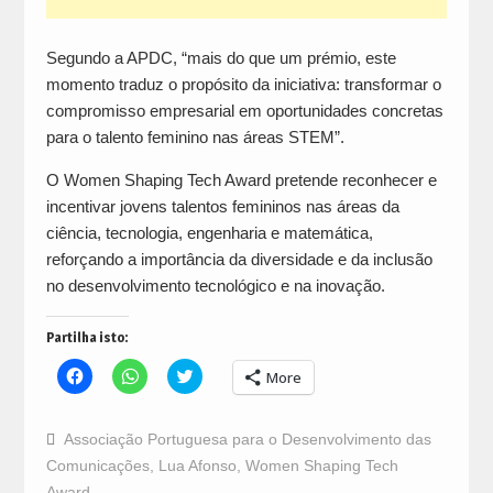
Segundo a APDC, “mais do que um prémio, este
momento traduz o propósito da iniciativa: transformar o
compromisso empresarial em oportunidades concretas
para o talento feminino nas áreas STEM”.
O Women Shaping Tech Award pretende reconhecer e
incentivar jovens talentos femininos nas áreas da
ciência, tecnologia, engenharia e matemática,
reforçando a importância da diversidade e da inclusão
no desenvolvimento tecnológico e na inovação.
Partilha isto:
Click
Click
Click
More
to
to
to
share
share
share
on
on
on
Facebook
WhatsApp
Twitter
Associação Portuguesa para o Desenvolvimento das
(Opens
(Opens
(Opens
in
in
in
Comunicações
,
Lua Afonso
,
Women Shaping Tech
new
new
new
window)
window)
window)
Award