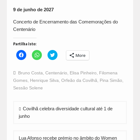
9 de junho de 2027
Concerto de Encerramento das Comemorações do
Centenário
Partilha isto:
Click
Click
Click
More
to
to
to
share
share
share
on
on
on
Facebook
WhatsApp
Twitter
Bruno Costa
,
Centenário
,
Elisa Pinheiro
,
Filomena
(Opens
(Opens
(Opens
in
in
in
Gomes
,
Henrique Silva
,
Orfeão da Covilhã
,
Pina Simão
,
new
new
new
window)
window)
window)
Sessão Solene
Navegação
Covilhã celebra diversidade cultural até 1 de
de
junho
artigos
Lua Afonso recebe prémio no âmbito do Women