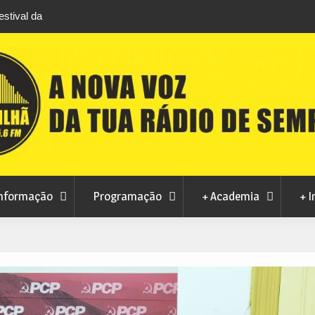
stival da
Feira Terras do Lince prepara futuro após edi
levou milhares de visitantes a Penamacor
nformação
Programação
+ Academia
+ I