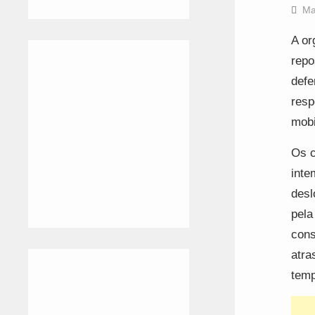
Ma
A or
repo
defe
resp
mobi
Os c
inte
desl
pela
cons
atra
temp