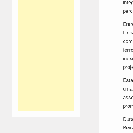
inte
perc
Entr
Linh
comu
ferr
inex
proj
Esta
uma 
asso
prom
Dura
Beir