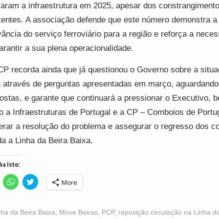
izaram a infraestrutura em 2025, apesar dos constrangiment
tentes. A associação defende que este número demonstra a
vância do serviço ferroviário para a região e reforça a nece
arantir a sua plena operacionalidade.
P recorda ainda que já questionou o Governo sobre a situ
a através de perguntas apresentadas em março, aguardando
ostas, e garante que continuará a pressionar o Executivo, 
 a Infraestruturas de Portugal e a CP – Comboios de Portug
erar a resolução do problema e assegurar o regresso dos 
da a Linha da Beira Baixa.
ha isto:
lick
Click
Click
More
o
to
to
hare
share
share
n
on
on
acebook
WhatsApp
Twitter
Opens
(Opens
(Opens
nha da Beira Baixa
,
Move Beiras
,
PCP
,
reposição circulação na Linha d
n
in
in