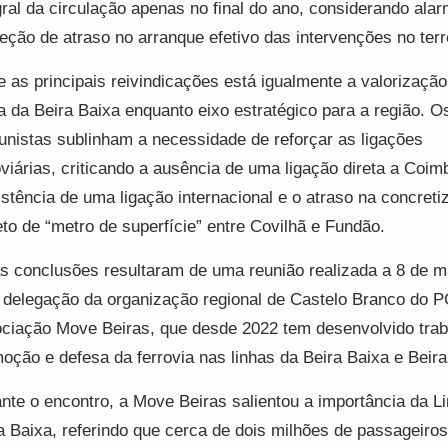
gral da circulação apenas no final do ano, considerando ala
eção de atraso no arranque efetivo das intervenções no terr
e as principais reivindicações está igualmente a valorização
a da Beira Baixa enquanto eixo estratégico para a região. O
nistas sublinham a necessidade de reforçar as ligações
oviárias, criticando a ausência de uma ligação direta a Coim
istência de uma ligação internacional e o atraso na concret
eto de “metro de superfície” entre Covilhã e Fundão.
s conclusões resultaram de uma reunião realizada a 8 de m
delegação da organização regional de Castelo Branco do P
ciação Move Beiras, que desde 2022 tem desenvolvido trab
oção e defesa da ferrovia nas linhas da Beira Baixa e Beira 
nte o encontro, a Move Beiras salientou a importância da L
a Baixa, referindo que cerca de dois milhões de passageiros