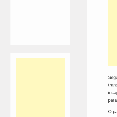
Segu
tran
inca
para
O pa