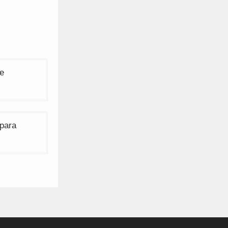
re
 para