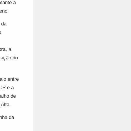
rmante a
eno.
 da
s
bra, a
ização do
aio entre
CP e a
alho de
Alta.
inha da