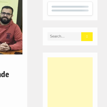
Search
for:
nde