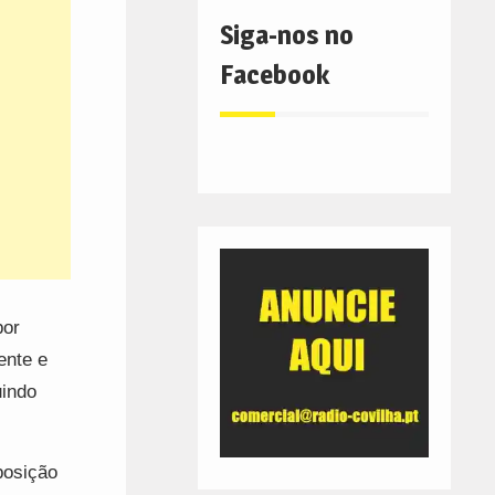
Siga-nos no
Facebook
por
ente e
uindo
posição