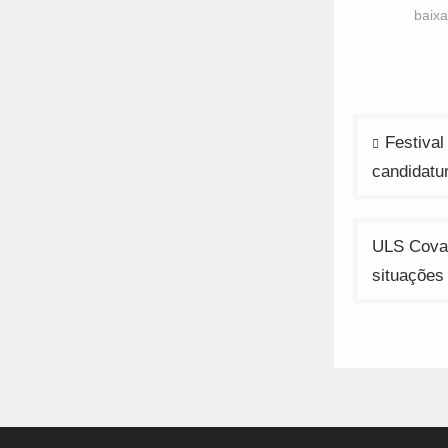
n
baixa
w
Navega
Festival
de
candidatu
artigos
ULS Cova 
situações