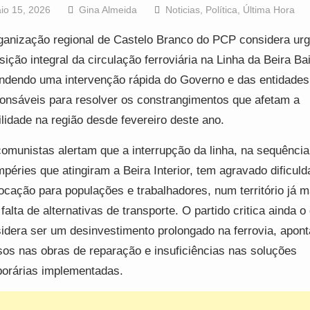
io 15, 2026
Gina Almeida
Noticias
,
Política
,
Última Hora
ganização regional de Castelo Branco do PCP considera urg
sição integral da circulação ferroviária na Linha da Beira Ba
ndendo uma intervenção rápida do Governo e das entidades
onsáveis para resolver os constrangimentos que afetam a
lidade na região desde fevereiro deste ano.
omunistas alertam que a interrupção da linha, na sequência
mpéries que atingiram a Beira Interior, tem agravado dificul
ocação para populações e trabalhadores, num território já 
 falta de alternativas de transporte. O partido critica ainda o
idera ser um desinvestimento prolongado na ferrovia, apon
sos nas obras de reparação e insuficiências nas soluções
orárias implementadas.