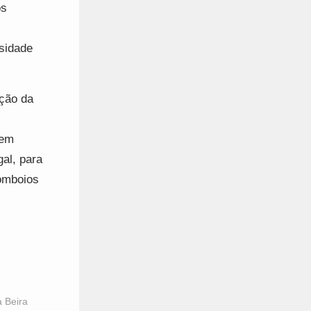
os
ssidade
ação da
bem
al, para
comboios
a Beira