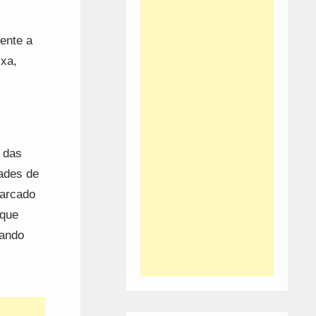
ente a
ixa,
 das
dades de
marcado
 que
tando