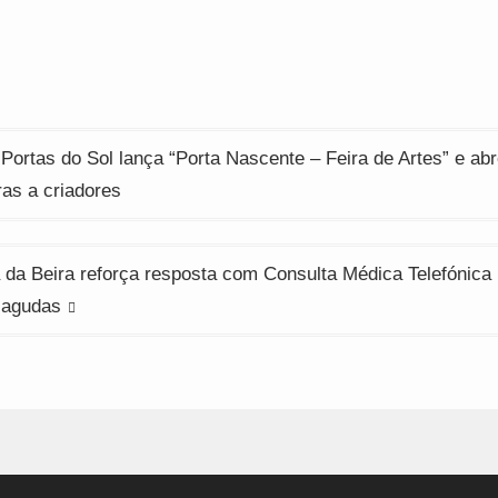
ew
new
new
indow)
window)
window)
ção
 Portas do Sol lança “Porta Nascente – Feira de Artes” e ab
ras a criadores
da Beira reforça resposta com Consulta Médica Telefónica
 agudas