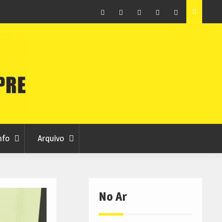
ção que
Covilhã avança com a desmaterialização do Arquivo
Municipal
Facebook
Instagram
Twitter
RSS
No
RCC
RCC
Ar
nfo
Arquivo
No Ar