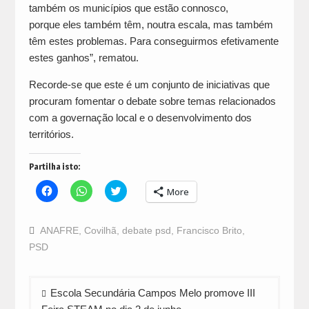
também os municípios que estão connosco,
porque eles também têm, noutra escala, mas também
têm estes problemas. Para conseguirmos efetivamente
estes ganhos”, rematou.
Recorde-se que este é um conjunto de iniciativas que
procuram fomentar o debate sobre temas relacionados
com a governação local e o desenvolvimento dos
territórios.
Partilha isto:
Click
Click
Click
More
to
to
to
share
share
share
on
on
on
Facebook
WhatsApp
Twitter
ANAFRE
,
Covilhã
,
debate psd
,
Francisco Brito
,
(Opens
(Opens
(Opens
in
in
in
PSD
new
new
new
window)
window)
window)
Navegação
Escola Secundária Campos Melo promove III
de