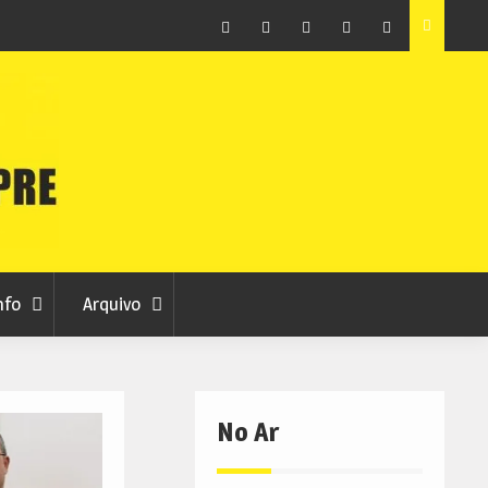
roga com
Unhais da Serra estreia Sound Sessions na praia
fluvial este fim de semana
Facebook
Instagram
Twitter
RSS
No
RCC
RCC
Ar
nfo
Arquivo
No Ar