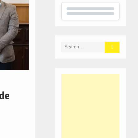
Search
for:
ade