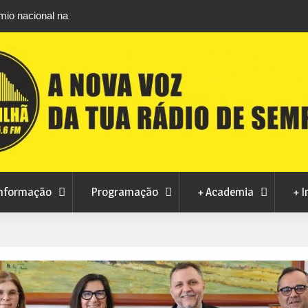
io nacional na
PJ da Guarda detém suspeito de tráfico de d
27,5 quilos de canábis
nformação
Programação
+ Academia
+ I