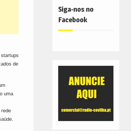
Siga-nos no
Facebook
 startups
cados de
 um
do uma
 rede
saúde.