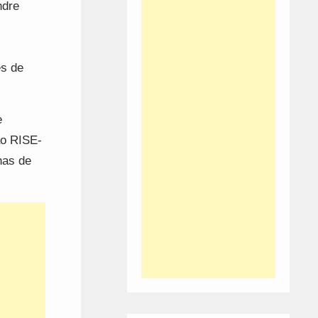
ndre
es de
e
ão RISE-
has de