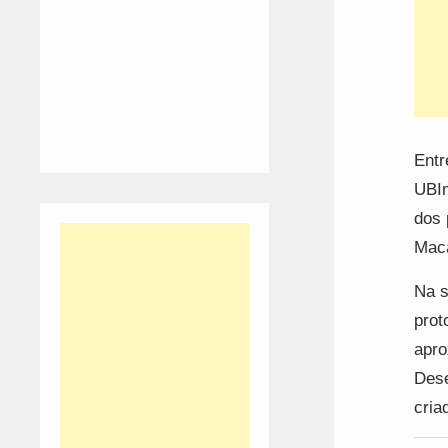
Entr
UBIm
dos 
Maca
Na s
prot
apro
Dese
cria