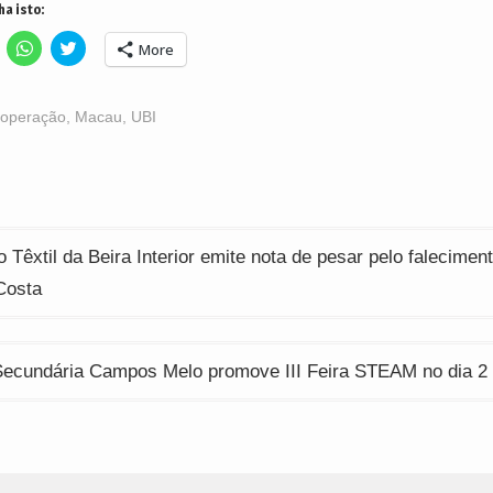
ha isto:
lick
Click
Click
More
o
to
to
hare
share
share
n
on
on
acebook
WhatsApp
Twitter
Opens
(Opens
(Opens
operação
,
Macau
,
UBI
n
in
in
ew
new
new
indow)
window)
window)
ção
o Têxtil da Beira Interior emite nota de pesar pelo falecimen
Costa
Secundária Campos Melo promove III Feira STEAM no dia 2 