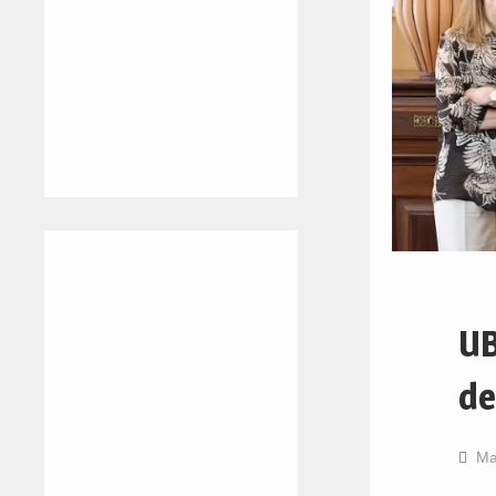
UB
de
Ma