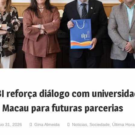
I reforça diálogo com universid
 Macau para futuras parcerias
io 31, 2026
Gina Almeida
Noticias
,
Sociedade
,
Última Hora