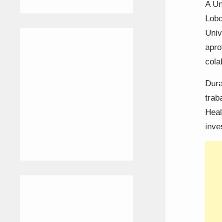
A Un
Lobo
Univ
apro
cola
Dura
trab
Heal
inve