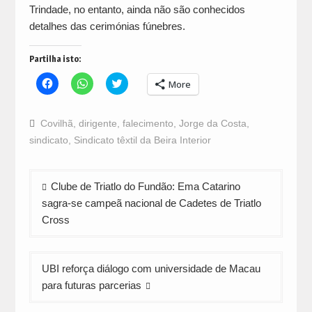
Trindade, no entanto, ainda não são conhecidos
detalhes das cerimónias fúnebres.
Partilha isto:
Click
Click
Click
More
to
to
to
share
share
share
on
on
on
Facebook
WhatsApp
Twitter
Covilhã
,
dirigente
,
falecimento
,
Jorge da Costa
,
(Opens
(Opens
(Opens
in
in
in
sindicato
,
Sindicato têxtil da Beira Interior
new
new
new
window)
window)
window)
Navegação
Clube de Triatlo do Fundão: Ema Catarino
de
sagra-se campeã nacional de Cadetes de Triatlo
artigos
Cross
UBI reforça diálogo com universidade de Macau
para futuras parcerias