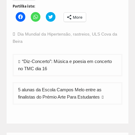
Partilha isto:
Click
Click
Click
More
to
to
to
share
share
share
on
on
on
Facebook
WhatsApp
Twitter
Dia Mundial da Hipertensão
,
rastreios
,
ULS Cova da
(Opens
(Opens
(Opens
in
in
in
Beira
new
new
new
window)
window)
window)
Navegação
“Diz-Concerto”: Música e poesia em concerto
de
no TMC dia 16
artigos
5 alunas da Escola Campos Melo entre as
finalistas do Prémio Arte Para Estudantes