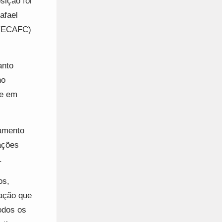
sição foi
afael
 (ECAFC)
anto
no
 e em
ramento
ações
.
os,
lação que
odos os