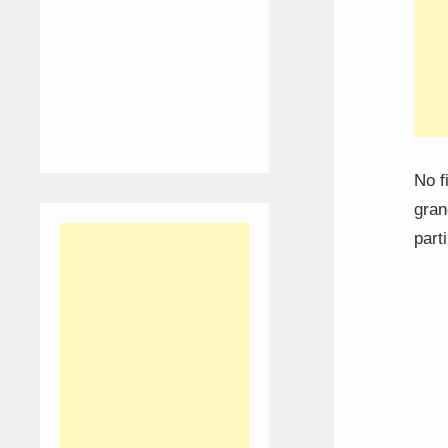
No f
gran
part