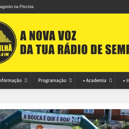
ta pedido da MoviCovilhã para alterar
Autarquia garante 
 de concessão dos transportes urbanos
INEM no Fundão
nformação
Programação
+ Academia
+ I