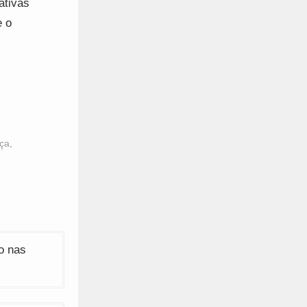
ativas
e o
ça
,
o nas