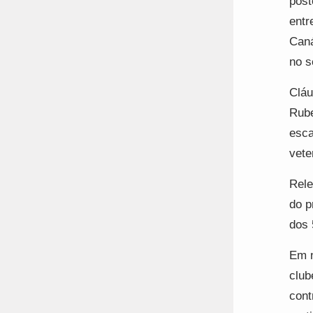
post
entr
Caná
no s
Cláu
Rube
esca
vete
Rele
do p
dos 
Em n
club
cont