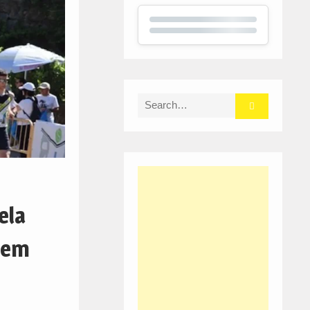
Search
for:
ela
 tem