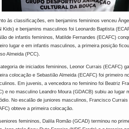
to às classificações, em benjamins femininos venceu Ânge
 Kids) e benjamins masculinos foi Leonardo Baptista (ECA
lão de infantis femininos, Matilde Fernandes (ECAFC) conq
eiro lugar e em infantis masculinos, a primeira posição fic
so Almeida (PCC).
ategoria de iniciados femininos, Leonor Currais (ECAFC) ga
eira colocação e Sebastião Almeida (ECAFC) foi primeiro n
ulinos. Em juvenis, a vencedora no feminino foi Beatriz Fr
) e no masculino Leandro Moura (GDACB) subiu ao lugar m
ódio. No escalão de juniores masculinos, Francisco Currais
FC) obteve a primeira colocação.
eniores femininos, Dalila Romão (GCAD) terminou no prime