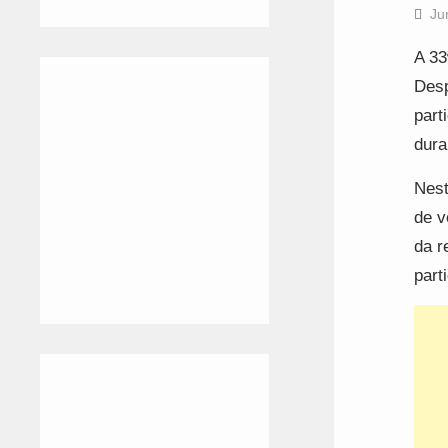
Ju
A 33
Desp
part
dura
Nest
de v
da r
part