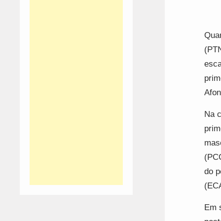
Quan
(PTN
esca
prim
Afon
Na c
prim
masc
(PCC
do p
(ECA
Em s