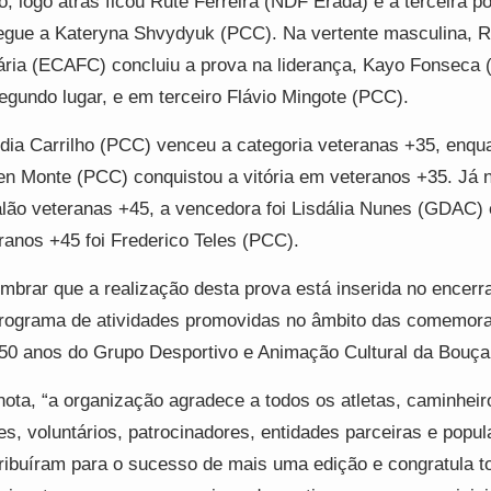
o, logo atrás ficou Rute Ferreira (NDF Erada) e a terceira po
egue a Kateryna Shvydyuk (PCC). Na vertente masculina, R
ria (ECAFC) concluiu a prova na liderança, Kayo Fonseca
egundo lugar, e em terceiro Flávio Mingote (PCC).
dia Carrilho (PCC) venceu a categoria veteranas +35, enqu
n Monte (PCC) conquistou a vitória em veteranos +35. Já 
lão veteranas +45, a vencedora foi Lisdália Nunes (GDAC)
ranos +45 foi Frederico Teles (PCC).
mbrar que a realização desta prova está inserida no encer
rograma de atividades promovidas no âmbito das comemor
50 anos do Grupo Desportivo e Animação Cultural da Bouça
ota, “a organização agradece a todos os atletas, caminheir
es, voluntários, patrocinadores, entidades parceiras e popu
ribuíram para o sucesso de mais uma edição e congratula t