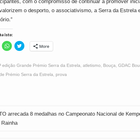
icipantes, com o compromisso de continuar a promover inici
valorizem o desporto, o associativismo, a Serra da Estrela 
tório.”
ha isto:
lick
Click
Click
More
o
to
to
hare
share
share
n
on
on
acebook
WhatsApp
Twitter
Opens
(Opens
(Opens
ª edição Grande Prémio Serra da Estrela
,
atletismo
,
Bouça
,
GDAC Bou
n
in
in
ew
new
new
e Prémio Serra da Estrela
,
prova
indow)
window)
window)
ção
 arrecada 8 medalhas no Campeonato Nacional de Kemp
 Rainha