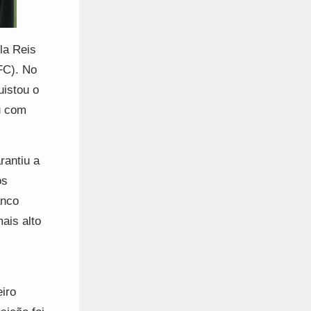
la Reis
FC). No
uistou o
ou com
rantiu a
os
anco
ais alto
iro