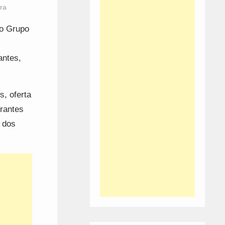
ra
lo Grupo
antes,
s, oferta
urantes
 dos