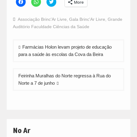
Click
Click
Click
More
to
to
to
share
share
share
on
on
on
Facebook
WhatsApp
Twitter
Associação Brinc'Ar Livre
,
Gala Brinc'Ar Livre
,
Grande
(Opens
(Opens
(Opens
in
in
in
Auditório Faculdade Ciências da Saúde
new
new
new
window)
window)
window)
Navegação
Farmácias Holon levam projeto de educação
de
para a saúde às escolas da Cova da Beira
artigos
Feirinha Muralhas do Norte regressa à Rua do
Norte a 7 de junho
No Ar