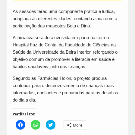
As sessões terão uma componente prática e lúdica,
adaptada às diferentes idades, contando ainda com a
participação das mascotes Beta e Dino.
A iniciativa será desenvolvida em parceria com o
Hospital Faz de Conta, da Faculdade de Ciências da
Saúde da Universidade da Beira Interior, reforçando o
objetivo comum de promover a literacia em saúde e
hábitos saudáveis junto das crianças.
Segundo as Farmácias Holon, o projeto procura
contribuir para o desenvolvimento de crianças mais
informadas, confiantes e preparadas para os desafios
do dia a dia.
Partilha isto:
Click
Click
Click
More
to
to
to
share
share
share