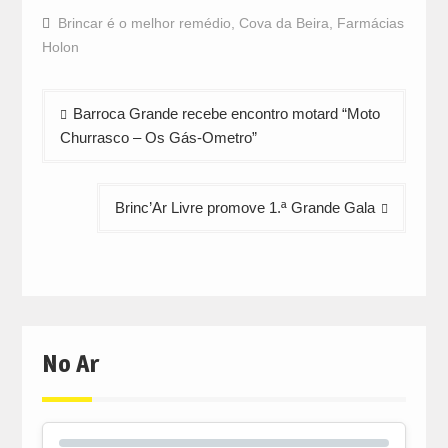
on
on
on
Facebook
WhatsApp
Twitter
Brincar é o melhor remédio
,
Cova da Beira
,
Farmácias
(Opens
(Opens
(Opens
in
in
in
Holon
new
new
new
window)
window)
window)
Navegação
Barroca Grande recebe encontro motard “Moto
de
Churrasco – Os Gás-Ometro”
artigos
Brinc’Ar Livre promove 1.ª Grande Gala
No Ar