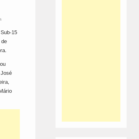
a
l Sub-15
 de
ra.
rou
 José
ira,
Mário