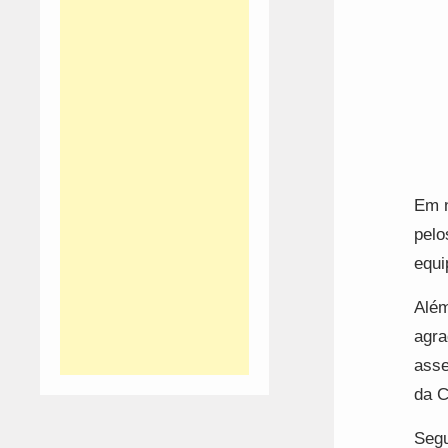
Em n
pelo
equi
Além
agra
asse
da C
Segu