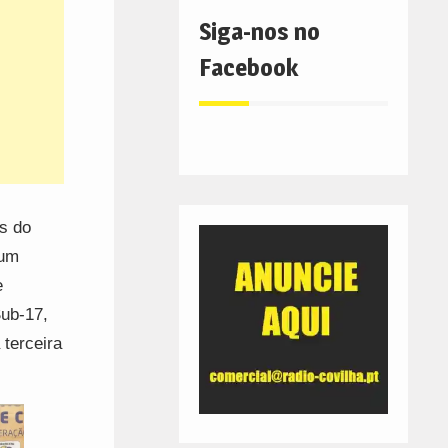
Siga-nos no
Facebook
es do
 um
e
ub-17,
 terceira