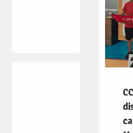
CC
di
ca