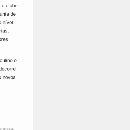
 o clube
unta de
 nível
ias,
ores
culino e
 decorre
s novos
de mesa
,