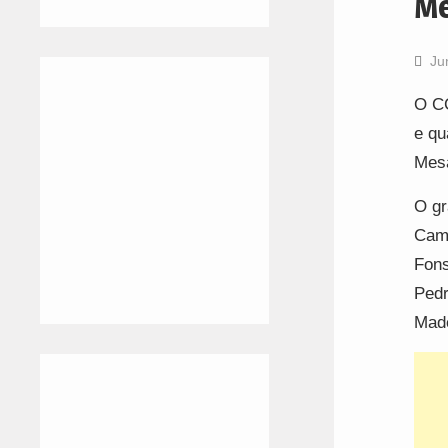
M
Ju
O CC
e qu
Mesa
O gr
Camp
Fons
Pedr
Made