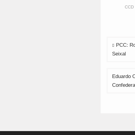
i
n
CCD 
w
Navega
PCC: Ro
de
Seixal
artigos
Eduardo 
Confedera