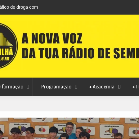
áfico de droga com
Unhais da Serra estreia Sound Sessions na p
fluvial este fim de semana
nformação
Programação
+ Academia
+ I