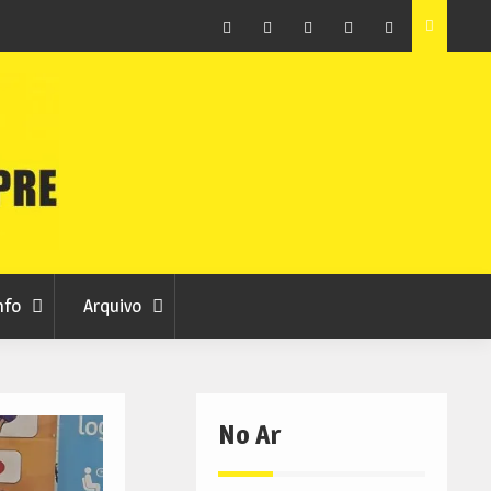
raia
Município de Belmonte alerta para tentativa de fraude
em nome da autarquia
Facebook
Instagram
Twitter
RSS
No
RCC
RCC
Ar
nfo
Arquivo
No Ar