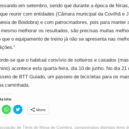
essando em setembro, sendo que durante a época de férias,
 que reunir com entidades (Câmara municipal da Covilhã e J
uesia de Boidobra) e com patrocinadores, pois para manter o
 mesmo melhorar os resultados, são precisas muitas melhor
 que o equipamento de treino já não se apresenta nas melh
ições.”
rde-se que o habitual convívio de solteiros e casados (mas
nino) acontece esta quarta-feira, dia 10 de junho. No dia 21
sseio de BTT Guiado, um passeio de bicicletas para os mai
ma caminhada.
ha isto:
lick
Click
Click
More
o
to
to
hare
share
share
n
on
on
acebook
WhatsApp
Twitter
Opens
(Opens
(Opens
sociação de Ténis de Mesa de Coimbra
,
campeonatos distritais ténis 