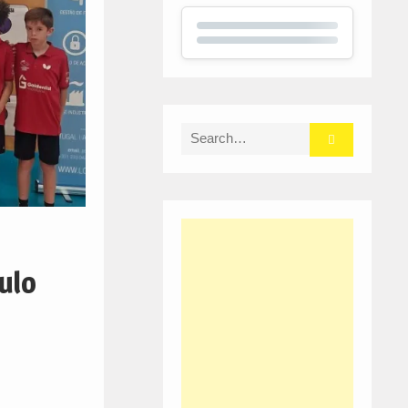
Search
for:
ulo