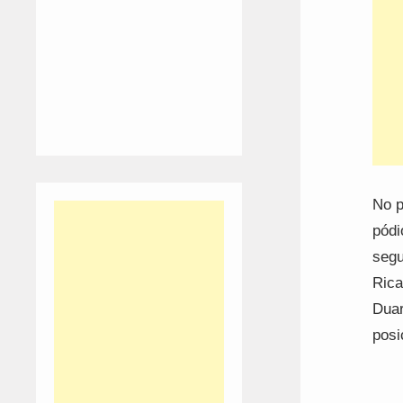
No p
pódi
segu
Rica
Duar
posi