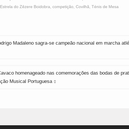
n
in
in
ew
new
new
Estrela do Zêzere Boidobra
,
competição
,
Covilhã
,
Ténis de Mesa
indow)
window)
window)
ção
drigo Madaleno sagra-se campeão nacional em marcha atlé
Cavaco homenageado nas comemorações das bodas de prat
ção Musical Portuguesa