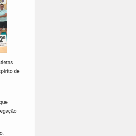
tletas
pírito de
 que
elegação
o,