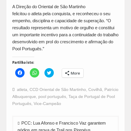
A Direção do Oriental de São Martinho
felicitou o atleta pela conquista, e reconheceu o seu
empenho, disciplina e capacidade de superação. “O
resultado representa um motivo de orgulho e constitui
um importante incentivo para a continuidade do trabalho
desenvolvido em prol do crescimento e afirmação do
Pool Português.”
Partilha isto:
Click
Click
Click
More
to
to
to
share
share
share
on
on
on
Facebook
WhatsApp
Twitter
atleta
,
CCD Oriental de São Martinho
,
Covilhã
,
Patrício
(Opens
(Opens
(Opens
in
in
in
Albuquerque
,
pool português
,
Taça de Portugal de Pool
new
new
new
window)
window)
window)
Português
,
Vice-Campeão
Navegação
PCC: Lua Afonso e Francisco Vaz garantem
de
pódios em prova de Trail nos Pirenéus