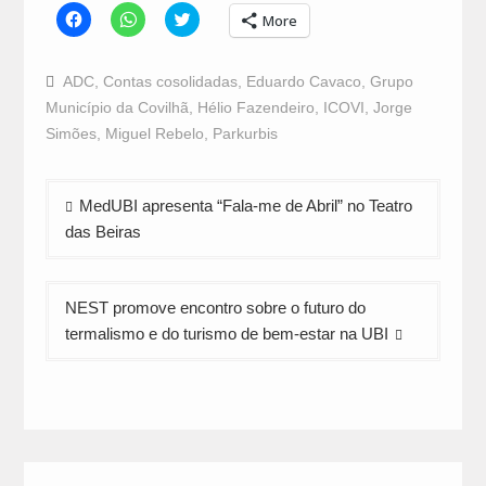
Click
Click
Click
More
to
to
to
share
share
share
on
on
on
Facebook
WhatsApp
Twitter
ADC
,
Contas cosolidadas
,
Eduardo Cavaco
,
Grupo
(Opens
(Opens
(Opens
in
in
in
Município da Covilhã
,
Hélio Fazendeiro
,
ICOVI
,
Jorge
new
new
new
window)
window)
window)
Simões
,
Miguel Rebelo
,
Parkurbis
Navegação
MedUBI apresenta “Fala-me de Abril” no Teatro
de
das Beiras
artigos
NEST promove encontro sobre o futuro do
termalismo e do turismo de bem-estar na UBI