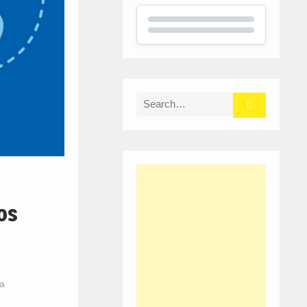
Search
for:
os
a