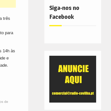
Siga-nos no
Facebook
a três
to para
s 14h às
úde e
dade.
ios de