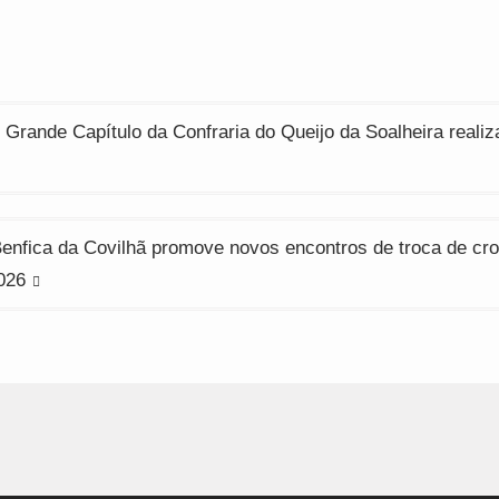
indow)
window)
window)
ção
 Grande Capítulo da Confraria do Queijo da Soalheira realiz
enfica da Covilhã promove novos encontros de troca de cr
026