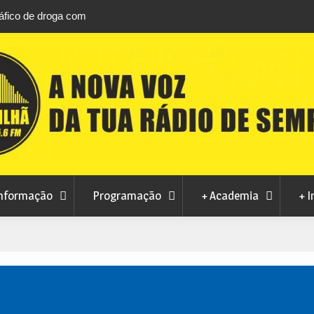
áfico de droga com
Unhais da Serra estreia Sound Sessions na p
fluvial este fim de semana
nformação
Programação
+ Academia
+ I