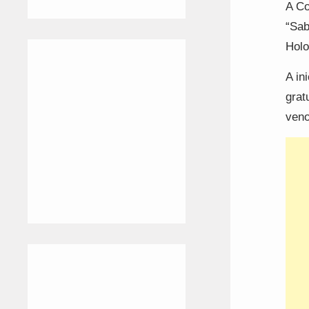
A Co
“Sab
Holo
A in
grat
veno