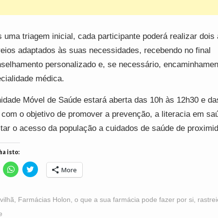
 uma triagem inicial, cada participante poderá realizar dois 
reios adaptados às suas necessidades, recebendo no final
selhamento personalizado e, se necessário, encaminhamen
cialidade médica.
idade Móvel de Saúde estará aberta das 10h às 12h30 e da
 com o objetivo de promover a prevenção, a literacia em sa
litar o acesso da população a cuidados de saúde de proximi
ha isto:
lick
Click
Click
More
o
to
to
hare
share
share
n
on
on
acebook
WhatsApp
Twitter
Opens
(Opens
(Opens
vilhã
,
Farmácias Holon
,
o que a sua farmácia pode fazer por si
,
rastre
n
in
in
ew
new
new
e