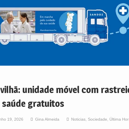
vilhã: unidade móvel com rastrei
 saúde gratuitos
nho 19, 2026
Gina Almeida
Noticias
,
Sociedade
,
Última Hor