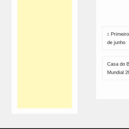
w
Navega
Primeiro
de
de junho
artigos
Casa do B
Mundial 2