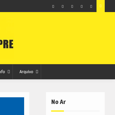
raia
Município de Belmonte alerta para tentativa de fraude
em nome da autarquia
Facebook
Instagram
Twitter
RSS
No
RCC
RCC
Ar
nfo
Arquivo
No Ar