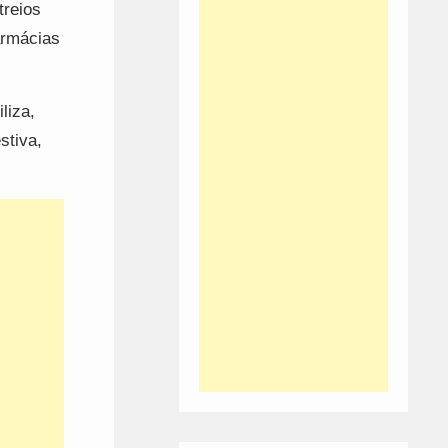
treios
armácias
liza,
stiva,