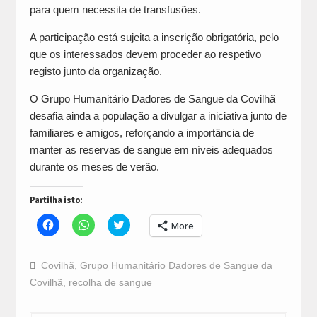
para quem necessita de transfusões.
A participação está sujeita a inscrição obrigatória, pelo
que os interessados devem proceder ao respetivo
registo junto da organização.
O Grupo Humanitário Dadores de Sangue da Covilhã
desafia ainda a população a divulgar a iniciativa junto de
familiares e amigos, reforçando a importância de
manter as reservas de sangue em níveis adequados
durante os meses de verão.
Partilha isto:
Click
Click
Click
More
to
to
to
share
share
share
on
on
on
Facebook
WhatsApp
Twitter
Covilhã
,
Grupo Humanitário Dadores de Sangue da
(Opens
(Opens
(Opens
in
in
in
Covilhã
,
recolha de sangue
new
new
new
window)
window)
window)