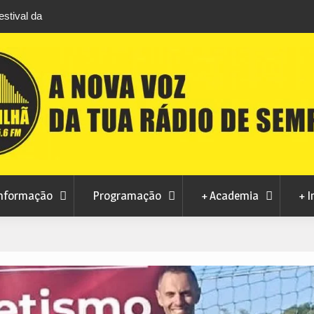
stival da
Feira Terras do Lince prepara futuro após edi
levou milhares de visitantes a Penamacor
nformação
Programação
+ Academia
+ I