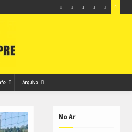
ção que
Covilhã avança com a desmaterialização do Arquivo
Municipal
Facebook
Instagram
Twitter
RSS
No
RCC
RCC
Ar
nfo
Arquivo
No Ar