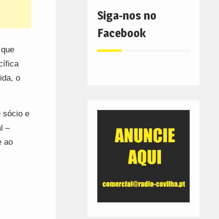
Siga-nos no
Facebook
 que
ífica
ida, o
 sócio e
l –
e ao