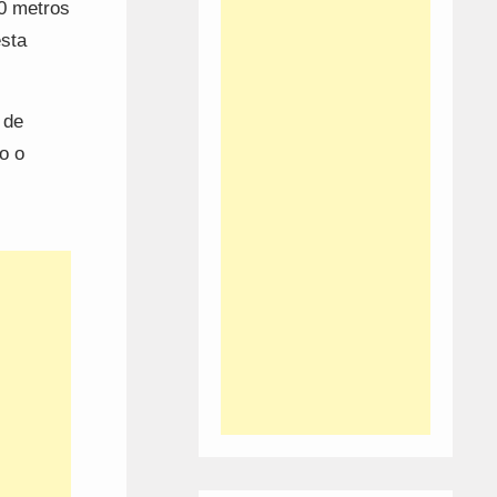
0 metros
esta
 de
o o