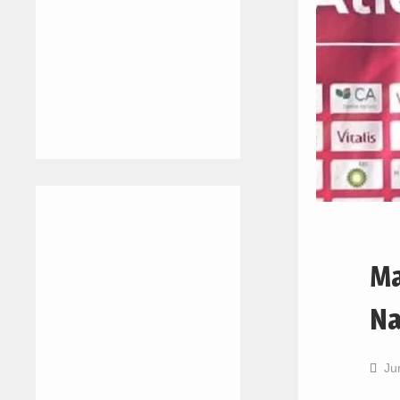
Ma
Na
Ju