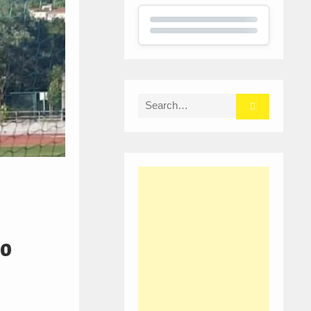
Search
for:
mo