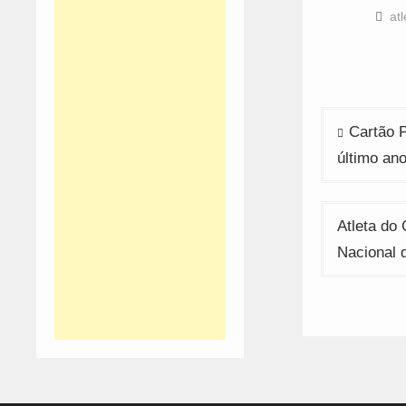
F
(
at
i
n
w
Navega
Cartão P
de
último an
artigos
Atleta do
Nacional 