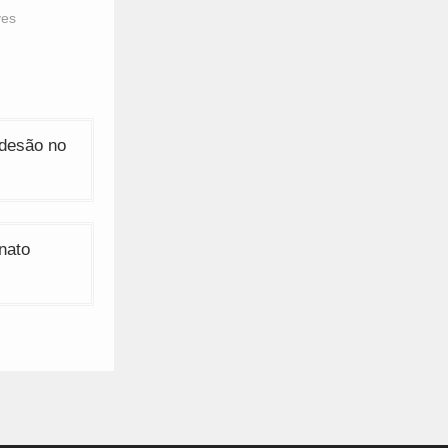
ves
adesão no
nato