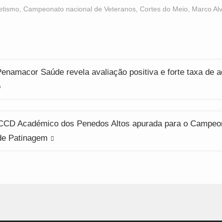
acebook
WhatsApp
Twitter
Opens
(Opens
(Opens
letismo
,
Campeonato nacional de Veteranos
,
Cortes do Meio
,
Marco Al
n
in
in
ew
new
new
indow)
window)
window)
ção
enamacor Saúde revela avaliação positiva e forte taxa de 
o
 CCD Académico dos Penedos Altos apurada para o Campeo
de Patinagem