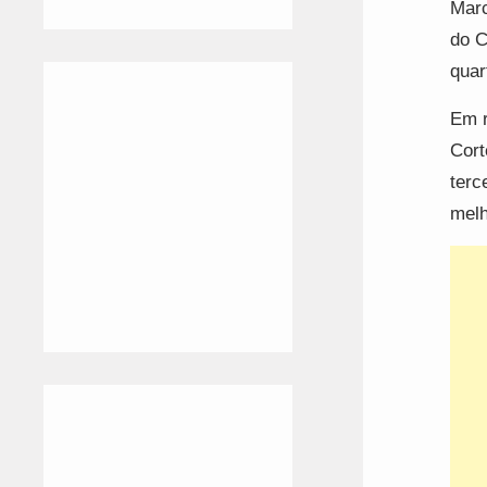
Marc
do C
quar
Em r
Cort
terc
melh