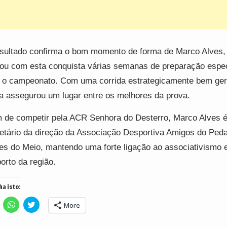
sultado confirma o bom momento de forma de Marco Alves,
ou com esta conquista várias semanas de preparação espec
 o campeonato. Com uma corrida estrategicamente bem ger
ta assegurou um lugar entre os melhores da prova.
 de competir pela ACR Senhora do Desterro, Marco Alves é
etário da direção da Associação Desportiva Amigos do Peda
es do Meio, mantendo uma forte ligação ao associativismo 
orto da região.
ha isto:
lick
Click
Click
More
o
to
to
hare
share
share
n
on
on