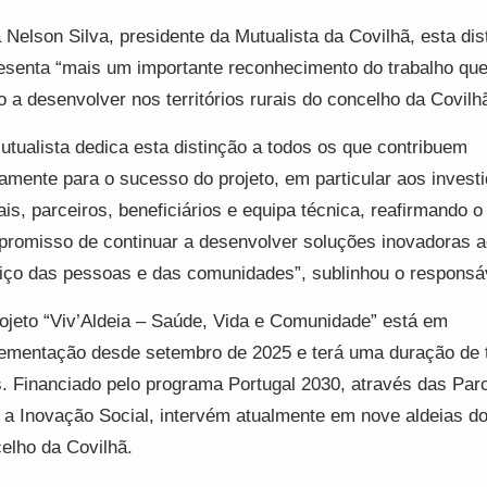
 Nelson Silva, presidente da Mutualista da Covilhã, esta dis
esenta “mais um importante reconhecimento do trabalho qu
o a desenvolver nos territórios rurais do concelho da Covilhã
utualista dedica esta distinção a todos os que contribuem
iamente para o sucesso do projeto, em particular aos invest
ais, parceiros, beneficiários e equipa técnica, reafirmando o
romisso de continuar a desenvolver soluções inovadoras a
iço das pessoas e das comunidades”, sublinhou o responsá
ojeto “Viv’Aldeia – Saúde, Vida e Comunidade” está em
ementação desde setembro de 2025 e terá uma duração de 
. Financiado pelo programa Portugal 2030, através das Par
 a Inovação Social, intervém atualmente em nove aldeias d
elho da Covilhã.