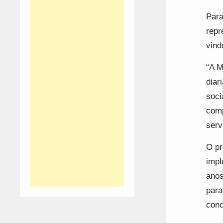
Para
repr
vind
“A M
diar
soci
comp
serv
O pr
impl
anos
para
conc