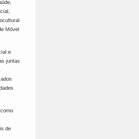
aúde,
cial,
ocultural
de Móvel
ial e
as juntas
a
rcados
ldades
l como
is de