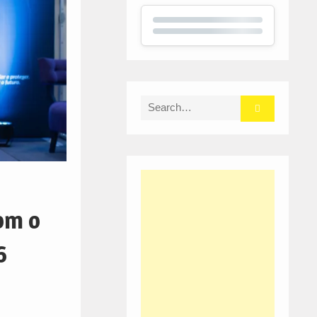
Search
for:
com o
6