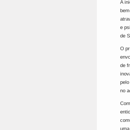
A in
bem-
atra
e ps
de S
O pr
envo
de f
inov
pelo
no a
Com 
enti
comu
uma