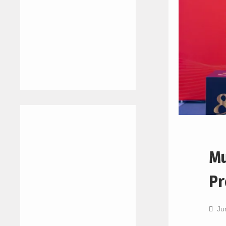
Mu
Pr
Ju