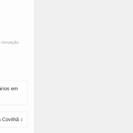
 inovação
ários em
a Covilhã