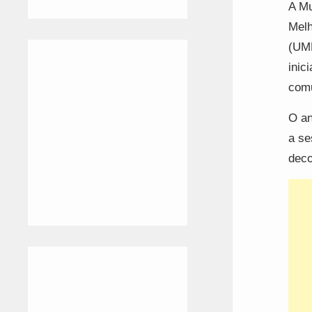
A Mu
Melh
(UMP
inic
comu
O an
a se
deco