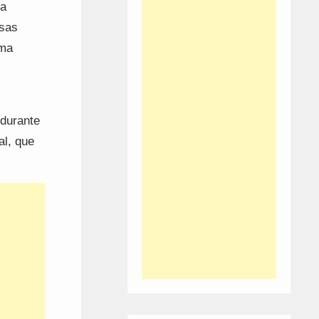
ra
esas
uma
 durante
l, que