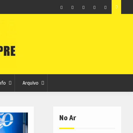
ar
Autarquia garante manutenção da ambulância do
nos
INEM no Fundão
Facebook
Instagram
Twitter
RSS
No
RCC
RCC
Ar
nfo
Arquivo
No Ar