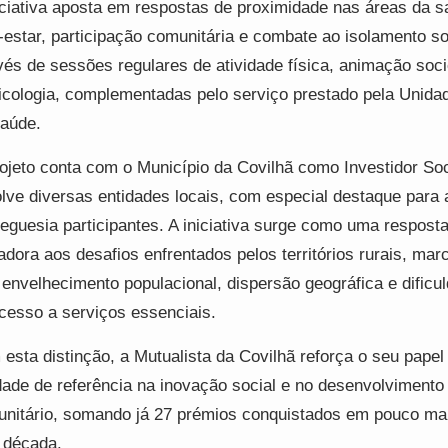
iciativa aposta em respostas de proximidade nas áreas da s
estar, participação comunitária e combate ao isolamento so
vés de sessões regulares de atividade física, animação soci
icologia, complementadas pelo serviço prestado pela Unida
aúde.
ojeto conta com o Município da Covilhã como Investidor Soc
lve diversas entidades locais, com especial destaque para 
reguesia participantes. A iniciativa surge como uma respost
adora aos desafios enfrentados pelos territórios rurais, ma
 envelhecimento populacional, dispersão geográfica e dificu
cesso a serviços essenciais.
esta distinção, a Mutualista da Covilhã reforça o seu pape
dade de referência na inovação social e no desenvolvimento
nitário, somando já 27 prémios conquistados em pouco ma
 década.