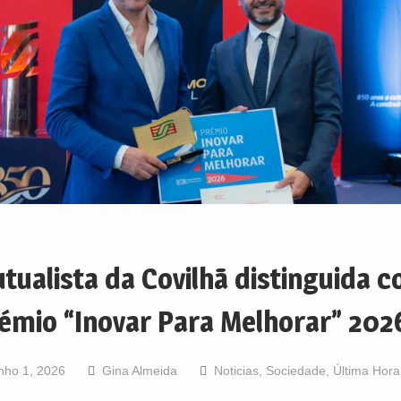
tualista da Covilhã distinguida 
émio “Inovar Para Melhorar” 202
nho 1, 2026
Gina Almeida
Noticias
,
Sociedade
,
Última Hora