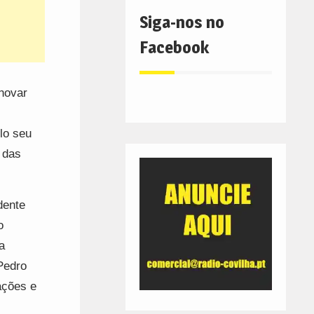
Siga-nos no
Facebook
Inovar
lo seu
 das
dente
o
a
Pedro
ações e