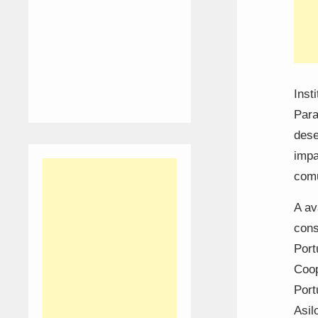
Inst
Para
dese
impa
com
A av
cons
Port
Coop
Port
Asil