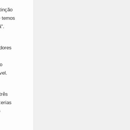
tinção
e temos
”.
idores
o
vel.
três
cerias
o