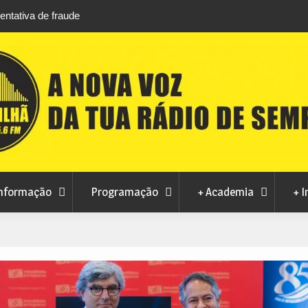
 agosto na Piscina
CMC rejeita pedido da MoviCovilhã para alter
contrato de concessão dos transportes urba
nformação
Programação
+ Academia
+ I