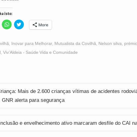
ha isto:
lick
Click
Click
More
o
to
to
hare
share
share
n
on
on
acebook
WhatsApp
Twitter
Opens
(Opens
(Opens
vilhã
,
Inovar para Melhorar
,
Mutualista da Covilhã
,
Nelson silva
,
prémio
n
in
in
ew
new
new
l
,
Viv'Aldeia - Saúde Vida e Comunidade
indow)
window)
window)
ção
riança: Mais de 2.600 crianças vítimas de acidentes rodovi
. GNR alerta para segurança
inclusão e envelhecimento ativo marcaram desfile do CAI n