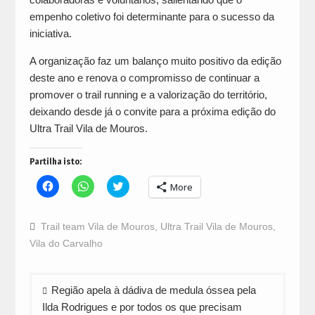
empenho coletivo foi determinante para o sucesso da
iniciativa.
A organização faz um balanço muito positivo da edição
deste ano e renova o compromisso de continuar a
promover o trail running e a valorização do território,
deixando desde já o convite para a próxima edição do
Ultra Trail Vila de Mouros.
Partilha isto:
Click
Click
Click
More
to
to
to
share
share
share
on
on
on
Facebook
WhatsApp
Twitter
Trail team Vila de Mouros
,
Ultra Trail Vila de Mouros
,
(Opens
(Opens
(Opens
in
in
in
Vila do Carvalho
new
new
new
window)
window)
window)
Navegação
Região apela à dádiva de medula óssea pela
de
Ilda Rodrigues e por todos os que precisam