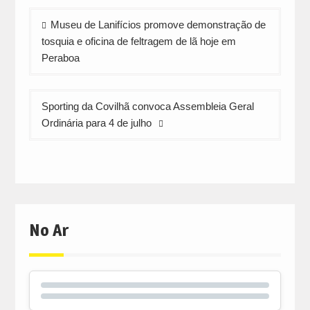
Navegação
Museu de Lanifícios promove demonstração de
de
tosquia e oficina de feltragem de lã hoje em
artigos
Peraboa
Sporting da Covilhã convoca Assembleia Geral
Ordinária para 4 de julho
No Ar