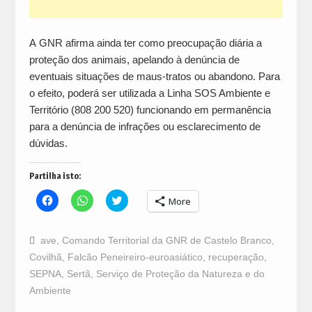
A GNR afirma ainda ter como preocupação diária a
proteção dos animais, apelando à denúncia de
eventuais situações de maus-tratos ou abandono. Para
o efeito, poderá ser utilizada a Linha SOS Ambiente e
Território (808 200 520) funcionando em permanência
para a denúncia de infrações ou esclarecimento de
dúvidas.
Partilha isto:
Click
Click
Click
More
to
to
to
share
share
share
on
on
on
Facebook
WhatsApp
Twitter
ave
,
Comando Territorial da GNR de Castelo Branco
,
(Opens
(Opens
(Opens
in
in
in
Covilhã
,
Falcão Peneireiro-euroasiático
,
recuperação
,
new
new
new
window)
window)
window)
SEPNA
,
Sertã
,
Serviço de Proteção da Natureza e do
Ambiente