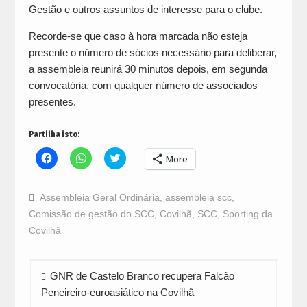
Gestão e outros assuntos de interesse para o clube.
Recorde-se que caso à hora marcada não esteja
presente o número de sócios necessário para deliberar,
a assembleia reunirá 30 minutos depois, em segunda
convocatória, com qualquer número de associados
presentes.
Partilha isto:
Click
Click
Click
More
to
to
to
share
share
share
on
on
on
Facebook
WhatsApp
Twitter
Assembleia Geral Ordinária
,
assembleia scc
,
(Opens
(Opens
(Opens
in
in
in
Comissão de gestão do SCC
,
Covilhã
,
SCC
,
Sporting da
new
new
new
window)
window)
window)
Covilhã
Navegação
GNR de Castelo Branco recupera Falcão
de
Peneireiro-euroasiático na Covilhã