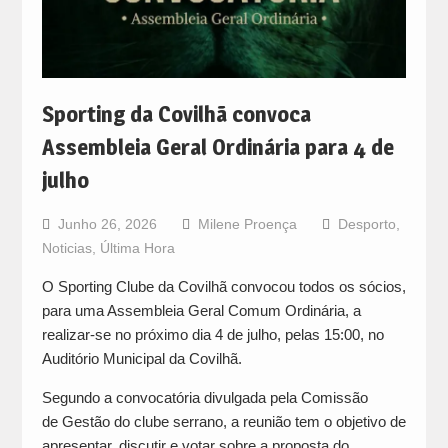
Sporting da Covilhã convoca
Assembleia Geral Ordinária para 4 de
julho
Junho 26, 2026
Milene Proença
Desporto
,
Noticias
,
Última Hora
O Sporting Clube da Covilhã convocou todos os sócios,
para uma Assembleia Geral Comum Ordinária, a
realizar-se no próximo dia 4 de julho, pelas 15:00, no
Auditório Municipal da Covilhã.
Segundo a convocatória divulgada pela Comissão
de Gestão do clube serrano, a reunião tem o objetivo de
apresentar, discutir e votar sobre a proposta do