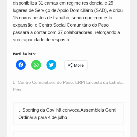
disponibiliza 31 camas em regime residencial e 25
lugares de Serviço de Apoio Domiciliário (SAD), e criou
15 novos postos de trabalho, sendo que com esta
expansão, o Centro Social Comunitário do Peso
passará a contar com 37 colaboradores, reforçando a
sua capacidade de resposta.
Partilha isto:
Click
Click
Click
More
to
to
to
share
share
share
on
on
on
Facebook
WhatsApp
Twitter
Centro Comunitário do Peso
,
ERPI Encosta da Estrela
,
(Opens
(Opens
(Opens
in
in
in
Peso
new
new
new
window)
window)
window)
Navegação
Sporting da Covilhã convoca Assembleia Geral
de
Ordinária para 4 de julho
artigos