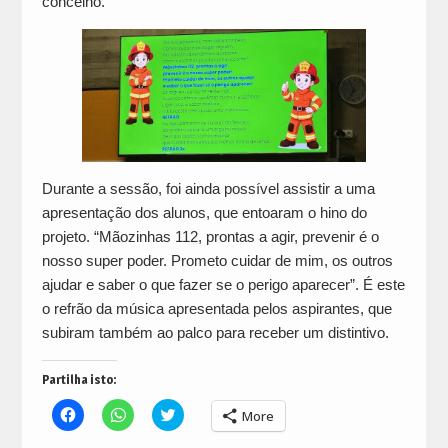
concelho.
Durante a sessão, foi ainda possível assistir a uma
apresentação dos alunos, que entoaram o hino do
projeto. “Mãozinhas 112, prontas a agir, prevenir é o
nosso super poder. Prometo cuidar de mim, os outros
ajudar e saber o que fazer se o perigo aparecer”. É este
o refrão da música apresentada pelos aspirantes, que
subiram também ao palco para receber um distintivo.
Partilha isto:
Click
Click
Click
More
to
to
to
share
share
share