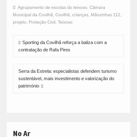
on
on
on
Facebook
WhatsApp
Twitter
Agrupamento de escolas do teixoso
,
Câmara
(Opens
(Opens
(Opens
in
in
in
Municipal da Covilhã
,
Covilhã
,
crianças
,
Mãozinhas 112
,
new
new
new
window)
window)
window)
projeto
,
Proteção Civil
,
Teixoso
Navegação
Sporting da Covilhã reforça a baliza com a
de
contratação de Rafa Pires
artigos
Serra da Estrela: especialistas defendem turismo
sustentável, mais investimento e valorização do
património
No Ar