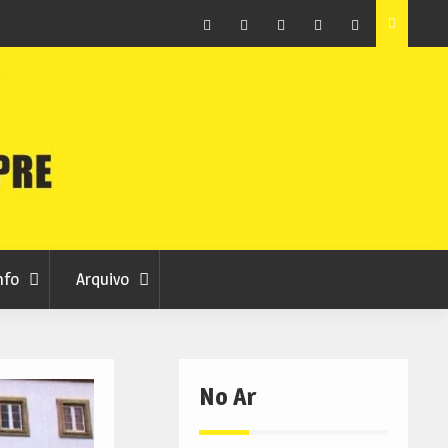
raia
Município de Belmonte alerta para tentativa de fraude
em nome da autarquia
Facebook
Instagram
Twitter
RSS
No
RCC
RCC
Ar
nfo
Arquivo
No Ar