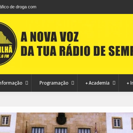
áfico de droga com
Unhais da Serra estreia Sound Sessions na p
fluvial este fim de semana
nformação
Programação
+ Academia
+ I