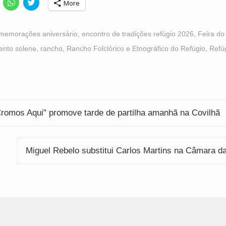
lick
Click
Click
More
o
to
to
hare
share
share
n
on
on
acebook
WhatsApp
Twitter
Opens
(Opens
(Opens
memorações aniversário
,
encontro de tradições refúgio 2026
,
Feira do
n
in
in
ew
new
new
nto solene
,
rancho
,
Rancho Folclórico e Etnográfico do Refúgio
,
Refú
indow)
window)
window)
ção
Cromos Aqui” promove tarde de partilha amanhã na Covilhã
Miguel Rebelo substitui Carlos Martins na Câmara d