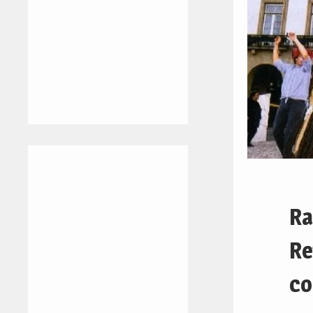
Ra
Re
co