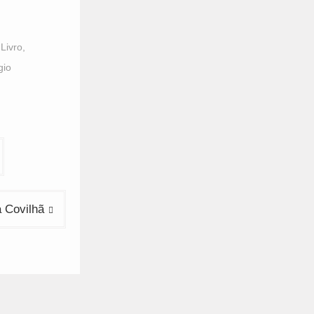
 Livro
,
gio
a Covilhã