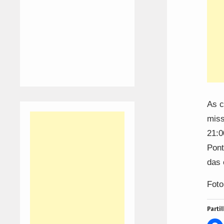
As c
miss
21:0
Pont
das 
Foto
Partil