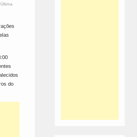
,
Última
rações
elas
8:00
entes
alecidos
ros do