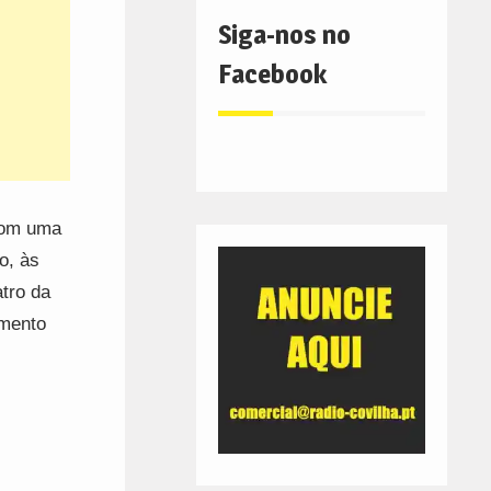
Siga-nos no
Facebook
com uma
o, às
atro da
amento