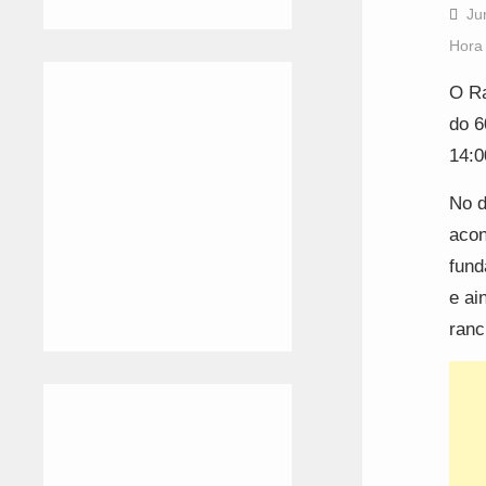
Ju
Hora
O Ra
do 6
14:0
No d
aco
fund
e ai
ranc