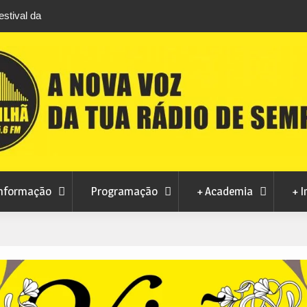
stival da
Feira Terras do Lince prepara futuro após edi
levou milhares de visitantes a Penamacor
nformação
Programação
+ Academia
+ I