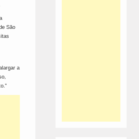
a
a
 de São
itas
alargar a
so,
to.”