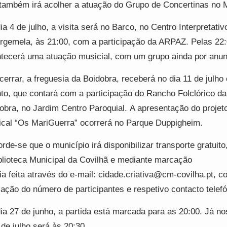
também irá acolher a atuação do Grupo de Concertinas no 
ia 4 de julho, a visita será no Barco, no Centro Interpretativ
rgemela, às 21:00, com a participação da ARPAZ. Pelas 22
tecerá uma atuação musicial, com um grupo ainda por anun
cerrar, a freguesia da Boidobra, receberá no dia 11 de julho 
to, que contará com a participação do Rancho Folclórico da
obra, no Jardim Centro Paroquial. A apresentação do projet
cal “Os MariGuerra” ocorrerá no Parque Duppigheim.
rde-se que o município irá disponibilizar transporte gratuito
blioteca Municipal da Covilhã e mediante marcação
ia feita através do e-mail: cidade.criativa@cm-covilha.pt, c
cação do número de participantes e respetivo contacto telef
ia 27 de junho, a partida está marcada para as 20:00. Já no
 de julho será às 20:30.