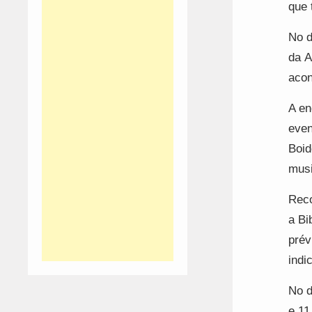
que 
No d
da A
acon
A en
even
Boid
musi
Reco
a Bi
prév
indi
No d
e 11