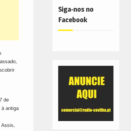
Siga-nos no
Facebook
s
passado,
scobrir
7 de
 à antiga
 Assis,