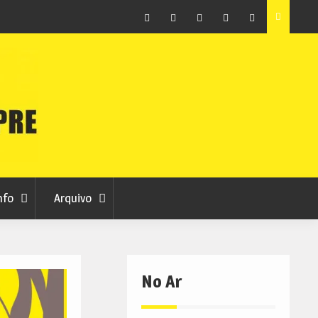
ção que
Covilhã avança com a desmaterialização do Arquivo
Municipal
Facebook
Instagram
Twitter
RSS
No
RCC
RCC
Ar
nfo
Arquivo
No Ar