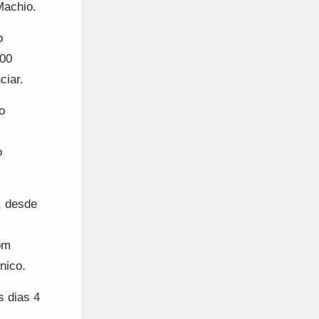
Machio.
o
:00
ciar.
o
o
, desde
om
ónico.
s dias 4