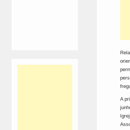
Rela
orie
perm
pers
freg
A pr
junh
Igre
Asso