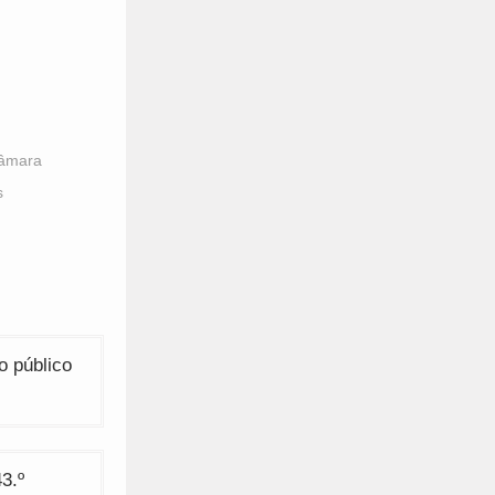
âmara
s
o público
3.º