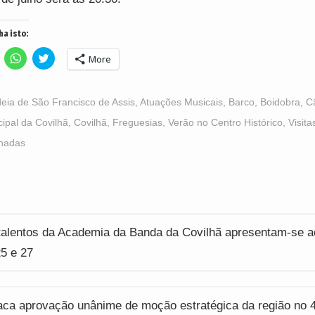
ha isto:
lick
Click
Click
More
o
to
to
hare
share
share
n
on
on
acebook
WhatsApp
Twitter
Opens
(Opens
(Opens
deia de São Francisco de Assis
,
Atuações Musicais
,
Barco
,
Boidobra
,
C
n
in
in
ew
new
new
ipal da Covilhã
,
Covilhã
,
Freguesias
,
Verão no Centro Histórico
,
Visita
indow)
window)
window)
nadas
ção
talentos da Academia da Banda da Covilhã apresentam-se a
25 e 27
ca aprovação unânime de moção estratégica da região no 4