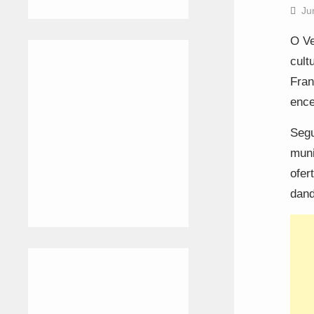
Ju
O Ve
cult
Fran
ence
Segu
muni
ofer
dand