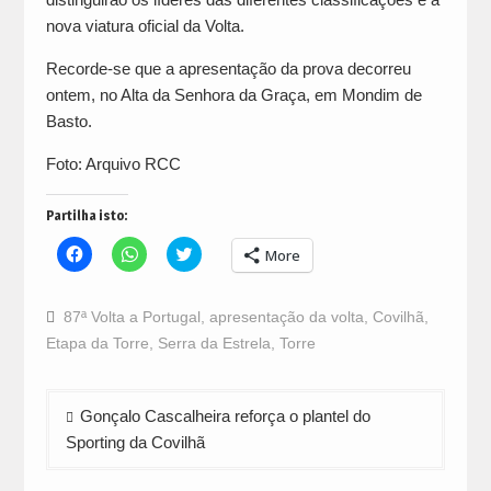
nova viatura oficial da Volta.
Recorde-se que a apresentação da prova decorreu
ontem, no Alta da Senhora da Graça, em Mondim de
Basto.
Foto: Arquivo RCC
Partilha isto:
Click
Click
Click
More
to
to
to
share
share
share
on
on
on
Facebook
WhatsApp
Twitter
87ª Volta a Portugal
,
apresentação da volta
,
Covilhã
,
(Opens
(Opens
(Opens
in
in
in
Etapa da Torre
,
Serra da Estrela
,
Torre
new
new
new
window)
window)
window)
Navegação
Gonçalo Cascalheira reforça o plantel do
de
Sporting da Covilhã
artigos