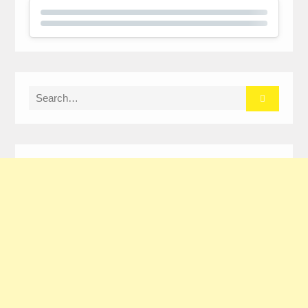
Search
for: