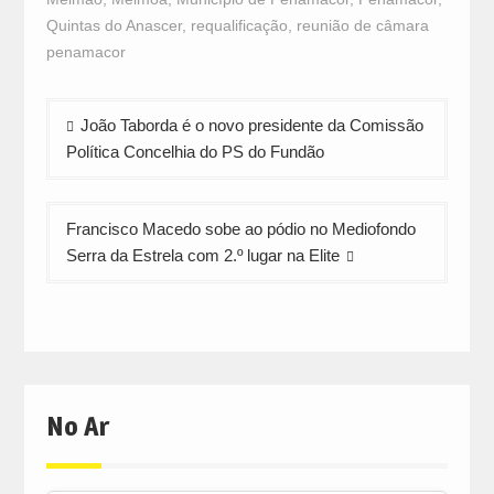
Quintas do Anascer
,
requalificação
,
reunião de câmara
penamacor
Navegação
João Taborda é o novo presidente da Comissão
de
Política Concelhia do PS do Fundão
artigos
Francisco Macedo sobe ao pódio no Mediofondo
Serra da Estrela com 2.º lugar na Elite
No Ar