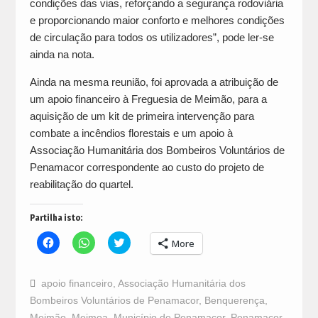
condições das vias, reforçando a segurança rodoviária
e proporcionando maior conforto e melhores condições
de circulação para todos os utilizadores”, pode ler-se
ainda na nota.
Ainda na mesma reunião, foi aprovada a atribuição de
um apoio financeiro à Freguesia de Meimão, para a
aquisição de um kit de primeira intervenção para
combate a incêndios florestais e um apoio à
Associação Humanitária dos Bombeiros Voluntários de
Penamacor correspondente ao custo do projeto de
reabilitação do quartel.
Partilha isto:
Click
Click
Click
More
to
to
to
share
share
share
on
on
on
Facebook
WhatsApp
Twitter
apoio financeiro
,
Associação Humanitária dos
(Opens
(Opens
(Opens
in
in
in
Bombeiros Voluntários de Penamacor
,
Benquerença
,
new
new
new
window)
window)
window)
Meimão
,
Meimoa
,
Município de Penamacor
,
Penamacor
,