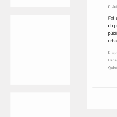
Ju
Foi 
do p
públ
urba
ap
Pena
Quint