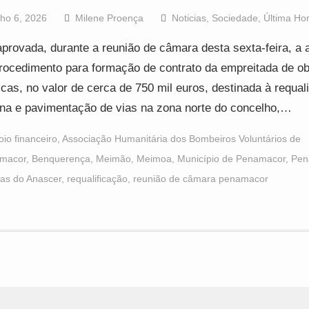
lho 6, 2026
Milene Proença
Noticias
,
Sociedade
,
Última Ho
aprovada, durante a reunião de câmara desta sexta-feira, a 
rocedimento para formação de contrato da empreitada de o
icas, no valor de cerca de 750 mil euros, destinada à requal
na e pavimentação de vias na zona norte do concelho,…
oio financeiro
,
Associação Humanitária dos Bombeiros Voluntários de
macor
,
Benquerença
,
Meimão
,
Meimoa
,
Município de Penamacor
,
Pen
as do Anascer
,
requalificação
,
reunião de câmara penamacor