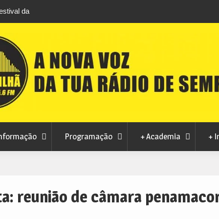
stival da
Feira Terras do Lince prepara futuro após edi
levou milhares de visitantes a Penamacor
nformação
Programação
+ Academia
+ I
ta:
reunião de câmara penamaco