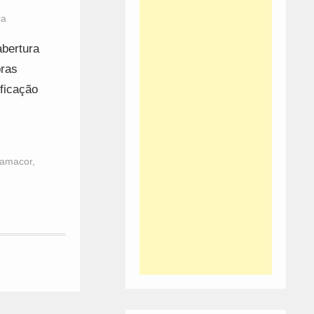
ra
abertura
bras
ificação
amacor
,