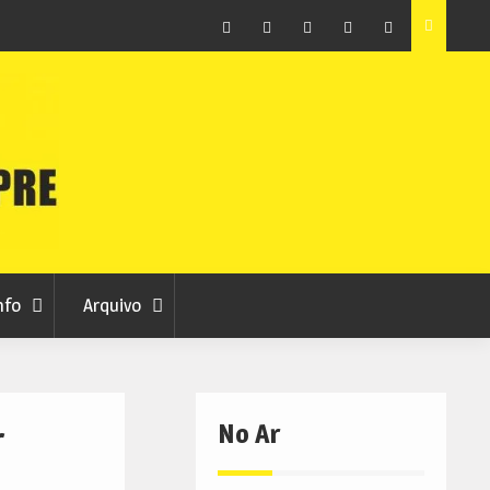
ção que
Covilhã avança com a desmaterialização do Arquivo
Municipal
Facebook
Instagram
Twitter
RSS
No
RCC
RCC
Ar
nfo
Arquivo
No Ar
r