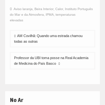
share
share
share
on
on
on
Facebook
WhatsApp
Twitter
Aviso laranja
,
Beira Interior
,
Calor
,
Instituto Português
(Opens
(Opens
(Opens
in
in
in
do Mar e da Atmosfera
,
IPMA
,
temperaturas
new
new
new
window)
window)
window)
elevadas
Navegação
AM Covilhã: Quando uma estrada chamou
de
todas as outras
artigos
Professor da UBI toma posse na Real Academia
de Medicina do País Basco
No Ar