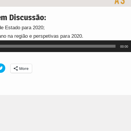
m Discussão:
e Estado para 2020;
no na região e perspetivas para 2020.
00:00
Click
More
to
e
share
on
tsApp
Twitter
ens
(Opens
in
new
ow)
window)