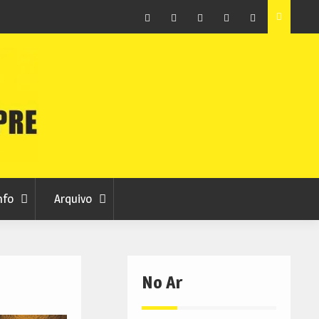
 do
Museu do Queijo de Peraboa integra Rede Portuguesa
de Clubes UNESCO
Facebook
Instagram
Twitter
RSS
No
RCC
RCC
Ar
nfo
Arquivo
No Ar