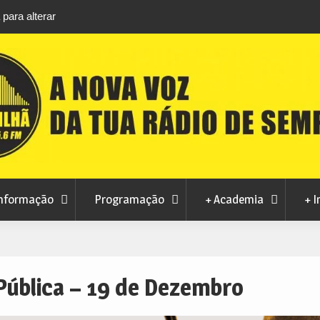
para alterar
Autarquia garante manutenção da ambulância
rtes urbanos
INEM no Fundão
nformação
Programação
+ Academia
+ I
Pública – 19 de Dezembro