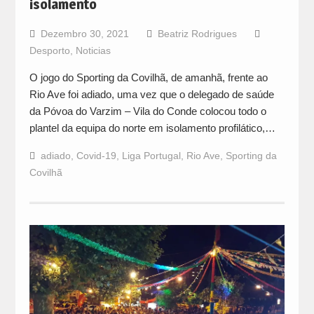
isolamento
Dezembro 30, 2021
Beatriz Rodrigues
Desporto
,
Noticias
O jogo do Sporting da Covilhã, de amanhã, frente ao
Rio Ave foi adiado, uma vez que o delegado de saúde
da Póvoa do Varzim – Vila do Conde colocou todo o
plantel da equipa do norte em isolamento profilático,…
adiado
,
Covid-19
,
Liga Portugal
,
Rio Ave
,
Sporting da
Covilhã