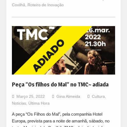
Covilhã
,
Roteiro de Inovação
Peça “Os filhos do Mal” no TMC~ adiada
Março 25, 2022
Gina Almeida
Cultura
,
Noticias
,
Última Hora
A peça “Os Filhos do Mal”, pela companhia Hotel
Europa, prevista para a noite de amanhã, sábado, no