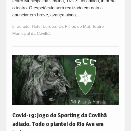
teatro Municipal da Covilhã, TMC~, foi adiada, informa
o teatro. O espetáculo será realizado em data a
anunciar em breve, avança ainda…
adiado
,
Hotel Europa
,
Os Filhos do Mal
,
Teatro
Municipal da Covilhã
Covid-19: Jogo do Sporting da Covilhã
adiado. Todo o plantel do Rio Ave em