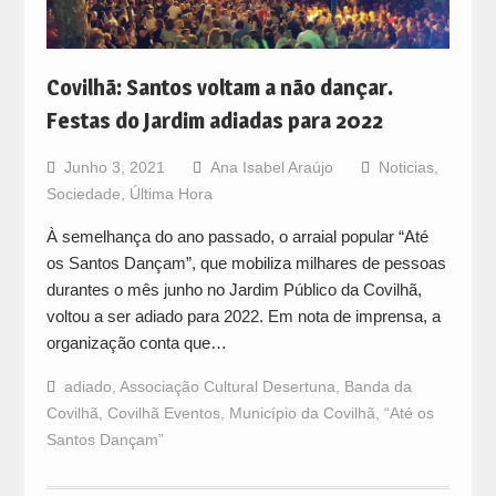
Covilhã: Santos voltam a não dançar.
Festas do Jardim adiadas para 2022
Junho 3, 2021
Ana Isabel Araújo
Noticias
,
Sociedade
,
Última Hora
À semelhança do ano passado, o arraial popular “Até
os Santos Dançam”, que mobiliza milhares de pessoas
durantes o mês junho no Jardim Público da Covilhã,
voltou a ser adiado para 2022. Em nota de imprensa, a
organização conta que…
adiado
,
Associação Cultural Desertuna
,
Banda da
Covilhã
,
Covilhã Eventos
,
Município da Covilhã
,
“Até os
Santos Dançam”